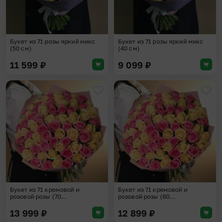
Букет из 71 розы яркий микс
Букет из 71 розы яркий микс
(50 см)
(40 см)
11 599
₽
9 099
₽
Добавить в избранное
Доба
Букет из 71 кремовой и
Букет из 71 кремовой и
розовой розы (70...
розовой розы (60...
13 999
₽
12 899
₽