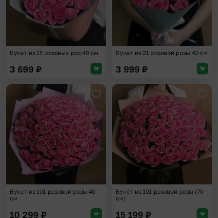
Букет из 15 розовых роз 40 см
Букет из 21 розовой розы 40 см
3 699
₽
3 999
₽
Добавить в избранное
Доба
Букет из 101 розовой розы 40
Букет из 101 розовой розы (70
см
см)
10 299
₽
15 199
₽