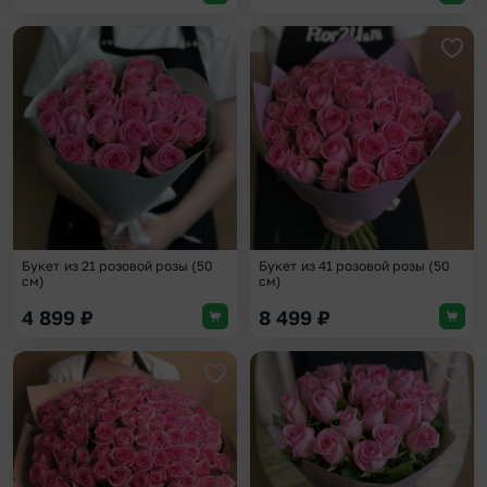
Добавить в избранное
Доба
Букет из 21 розовой розы (50
Букет из 41 розовой розы (50
см)
см)
4 899
₽
8 499
₽
Добавить в избранное
Доба