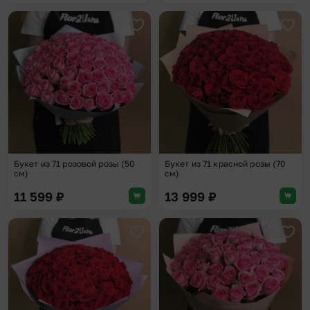
Добавить в избранное
Доба
Букет из 71 розовой розы (50
Букет из 71 красной розы (70
см)
см)
11 599
₽
13 999
₽
Добавить в избранное
Доба