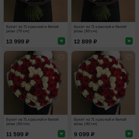
Букет из 71 красной и белой
Букет из 71 красной и белой
розы (70 см)
розы (60 см)
13 999
₽
12 899
₽
Добавить в избранное
Доба
Букет из 71 красной и белой
Букет из 71 красной и белой
розы (50 см)
розы (40 см)
11 599
₽
9 099
₽