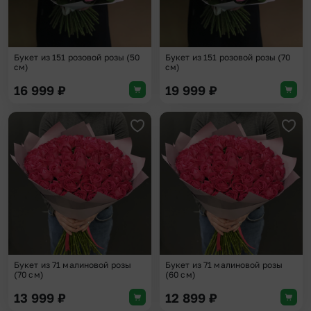
Букет из 151 розовой розы (50
Букет из 151 розовой розы (70
см)
см)
16 999
₽
19 999
₽
Добавить в избранное
Доба
Букет из 71 малиновой розы
Букет из 71 малиновой розы
(70 см)
(60 см)
13 999
₽
12 899
₽