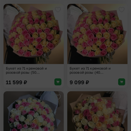
Добавить в избранное
Доба
Букет из 71 кремовой и
Букет из 71 кремовой и
розовой розы (50...
розовой розы (40...
11 599
₽
9 099
₽
Добавить в избранное
Доба