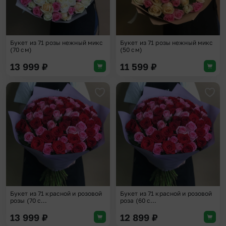
Букет из 71 розы нежный микс
Букет из 71 розы нежный микс
(70 см)
(50 см)
13 999
₽
11 599
₽
Добавить в избранное
Доба
Букет из 71 красной и розовой
Букет из 71 красной и розовой
розы (70 с...
роза (60 с...
13 999
₽
12 899
₽