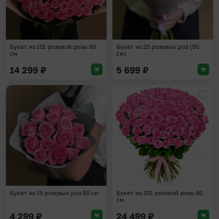
Букет из 101 розовой розы 60
Букет из 25 розовых роз (50
см
см)
14 299
₽
5 699
₽
Добавить в избранное
Доба
Букет из 15 розовых роз 50 см
Букет из 201 розовой розы 60
см
4 299
₽
24 499
₽