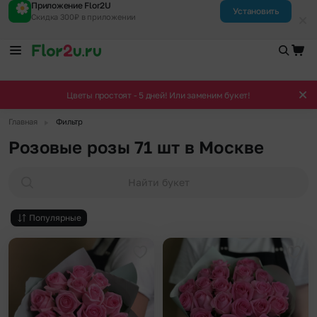
Приложение Flor2U
Установить
Скидка 300₽ в приложении
Цветы простоят - 5 дней! Или заменим букет!
▶
Главная
Фильтр
Розовые розы 71 шт в Москве
Найти букет
Популярные
Добавить в избранное
Доба