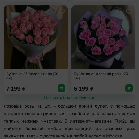
Добавить в избранное
Доба
Букет из 25 розовых роз (70
Букет из 21 розовой розы (70
см)
см)
7 199
₽
6 199
₽
Показать больше букетов
Розовые розы 71 шт. – большой яркий букет, с помощью
которого можно признаться в любви и рассказать о самых
теплых нежных чувствах. В интернет-магазине Flor2u вы
найдете большой выбор композиций из розовых роз:
закажите цветы с доставкой на любой адрес в Москве.