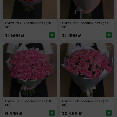
Букет из 71 красной розы (50
Букет из 51 розовой розы (70
см)
см)
11 599
₽
11 499
₽
Добавить в избранное
Доба
Букет из 51 розовой розы (50
Букет из 41 розовой розы (70
см)
см)
9 399
₽
10 499
₽