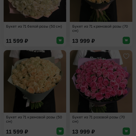
Букет из 71 белой розы (50 см)
Букет из 71 кремовой розы (70
см)
11 599
₽
13 999
₽
Добавить в избранное
Доба
Букет из 71 кремовой розы (50
Букет из 71 розовой розы (70
см)
см)
11 599
₽
13 999
₽