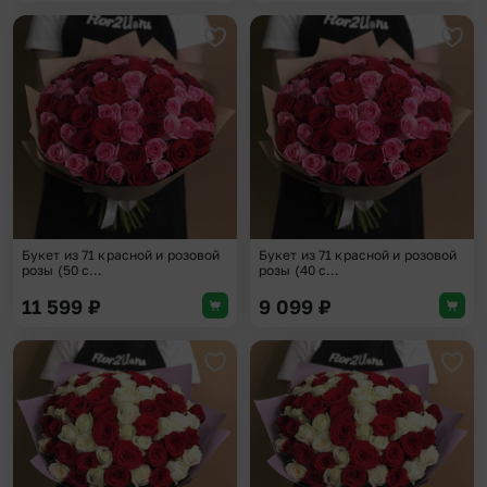
Добавить в избранное
Доба
Букет из 71 красной и розовой
Букет из 71 красной и розовой
розы (50 с...
розы (40 с...
11 599
₽
9 099
₽
Добавить в избранное
Доба