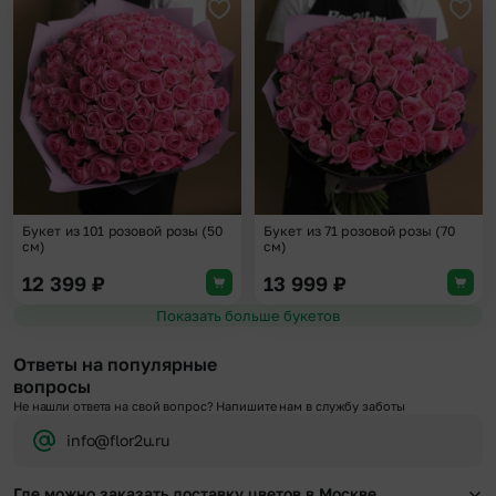
Добавить в избранное
Доба
Букет из 101 розовой розы (50
Букет из 71 розовой розы (70
см)
см)
12 399
₽
13 999
₽
Показать больше букетов
Ответы на популярные
вопросы
Не нашли ответа на свой вопрос? Напишите нам в службу заботы
info@flor2u.ru
Где можно заказать доставку цветов в Москве