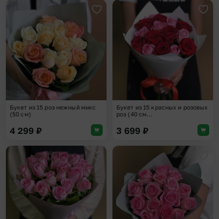
Добавить в избранное
Доба
Букет из 15 роз нежный микс
Букет из 15 красных и розовых
(50 см)
роз (40 см...
4 299
₽
3 699
₽
Добавить в избранное
Доба