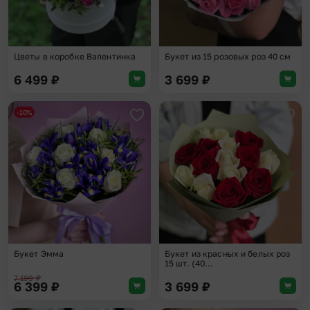
Цветы в коробке Валентинка
Букет из 15 розовых роз 40 см
6 499
₽
3 699
₽
-10%
Добавить в избранное
Доба
Букет Эмма
Букет из красных и белых роз
15 шт. (40...
7 199
₽
6 399
₽
3 699
₽