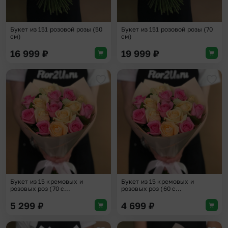
Букет из 151 розовой розы (50
Букет из 151 розовой розы (70
см)
см)
16 999
₽
19 999
₽
Добавить в избранное
Доба
Букет из 15 кремовых и
Букет из 15 кремовых и
розовых роз (70 с...
розовых роз (60 с...
5 299
₽
4 699
₽