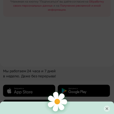
*Нажимая на кнопку "Подписаться" вы даёте согласие на
Обработку
своих персональных данных
и на
Получение рекламной и иной
информации.
Мы работаем 24 часа и 7 дней
в неделю. Даже без перерыва!