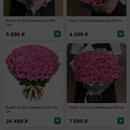
Букет из 25 розовых роз (50
Букет из 15 розовых роз 50 см
см)
5 699
₽
4 299
₽
Добавить в избранное
Доба
Букет из 201 розовой розы 60
Букет из 51 розовой розы 40 см
см
24 499
₽
7 699
₽