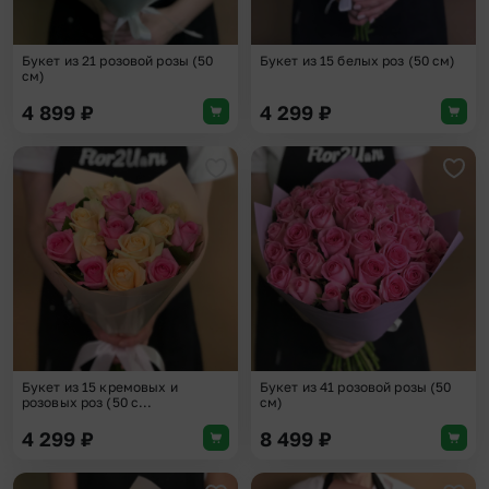
Букет из 21 розовой розы (50
Букет из 15 белых роз (50 см)
см)
4 899
₽
4 299
₽
Добавить в избранное
Доба
Букет из 15 кремовых и
Букет из 41 розовой розы (50
розовых роз (50 с...
см)
4 299
₽
8 499
₽