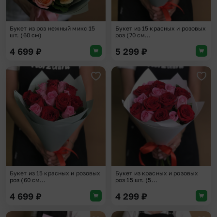
Букет из роз нежный микс 15
Букет из 15 красных и розовых
шт. (60 см)
роз (70 см...
4 699
₽
5 299
₽
Добавить в избранное
Доба
Букет из 15 красных и розовых
Букет из красных и розовых
роз (60 см...
роз 15 шт. (5...
4 699
₽
4 299
₽