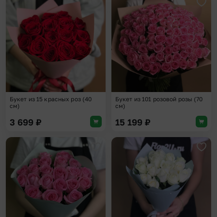
Добавить в избранное
Доба
Букет из 15 красных роз (40
Букет из 101 розовой розы (70
см)
см)
3 699
₽
15 199
₽
Добавить в избранное
Доба