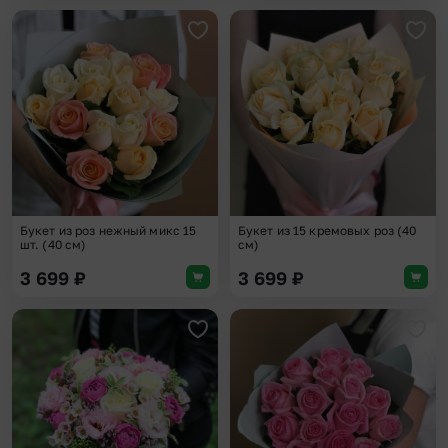
Добавить в избранное
Доба
Букет из роз нежный микс 15
Букет из 15 кремовых роз (40
шт. (40 см)
см)
3 699
₽
3 699
₽
Добавить в избранное
Доба