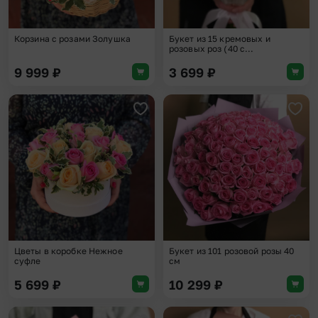
Корзина с розами Золушка
Букет из 15 кремовых и
розовых роз (40 с...
9 999
₽
3 699
₽
Добавить в избранное
Доба
Цветы в коробке Нежное
Букет из 101 розовой розы 40
суфле
см
5 699
₽
10 299
₽