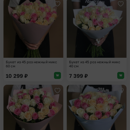
Добавить в избранное
Доба
Букет из 45 роз нежный микс
Букет из 45 роз нежный микс
60 см
40 см
10 299
₽
7 399
₽
Добавить в избранное
Доба