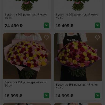
Букет из 201 розы яркий микс
Букет из 201 розы яркий микс
60 см
40 см
24 499
₽
19 499
₽
Добавить в избранное
Доба
Букет из 151 розы яркий микс
Букет из 151 розы яркий микс
60 см
40 см
18 999
₽
14 999
₽