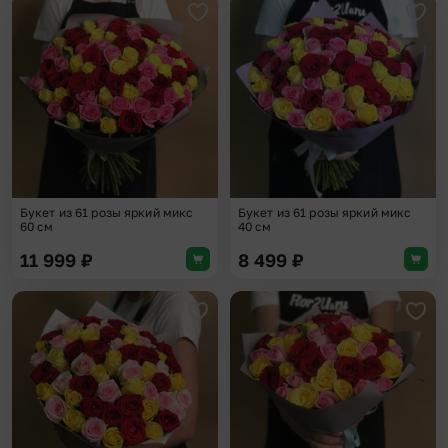
Добавить в избранное
Доба
Букет из 61 розы яркий микс
Букет из 61 розы яркий микс
60 см
40 см
11 999
₽
8 499
₽
Добавить в избранное
Доба