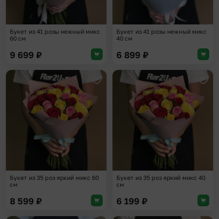
Букет из 41 розы нежный микс
Букет из 41 розы нежный микс
60 см
40 см
9 699
₽
6 899
₽
Добавить в избранное
Доба
Букет из 35 роз яркий микс 60
Букет из 35 роз яркий микс 40
см
см
8 599
₽
6 199
₽