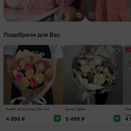
Подобрали для Вас
-2
Добавить в избранное
Добави
Букет из 21 розы (50 см)
Букет Дива
Бу
5 
4 899
₽
5 499
₽
4