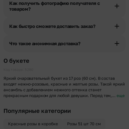
Как получить фотографию получателя с
уточняют адрес и удобное время доставки.
товаром?
При оформлении заказа Вы можете сделать отметку в поле
«Фото получателя с букетом». Фотография делается только с
Как быстро сможете доставить заказ?
разрешения получателя, после чего высылается заказчику на
указанный им почтовый адрес в срок от 1 до 3 дней. Услуга
Мы оперативно доставим цветы по любому адресу города и
бесплатная.
области при условии соблюдения трехчасового временного
Что такое анонимная доставка?
отрезка. Хотите получить цветы раньше? Оформите услугу
срочной доставки, и мы доставим букет менее чем через 2 часа
Хотите сделать приятный сюрприз конфиденциально? При
после оформления заказа.
оформлении заказа Вы можете сделать отметку в поле
О букете
«Анонимная доставка». Мы гарантируем анонимность
отправителя. Услуга бесплатная.
Код товара: 5280
Яркий очаровательный букет из 17 роз (60 см). В состав
входят нежно-розовые, красные и желтые розы. Такой яркий
ансамбль с добавлением нежного оттенка станет
прекрасным подарком для любой девушки. Перед тем,…
еще
Популярные категории
Красные розы в коробке
Розы 51 шт 70 см