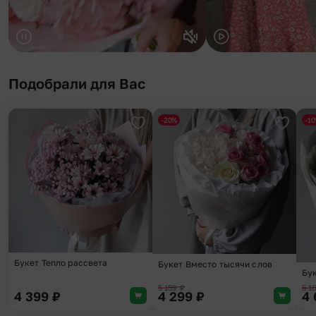
Подобрали для Вас
-20%
-1
Добавить в избранное
Добави
Букет Тепло рассвета
Букет Вместо тысячи слов
Бу
5 159
₽
5 1
4 399
₽
4 299
₽
4