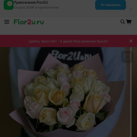
Приложение Flor2U
Установить
Скидка 300₽ в приложении
Цветы простоят - 5 дней! Или заменим букет!
Доба