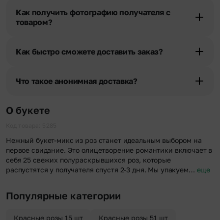
получателя, наши менеджеры связываются с получателем и
Как получить фотографию получателя с
уточняют адрес и удобное время доставки.
товаром?
При оформлении заказа Вы можете сделать отметку в поле
«Фото получателя с букетом». Фотография делается только с
Как быстро сможете доставить заказ?
разрешения получателя, после чего высылается заказчику на
указанный им почтовый адрес в срок от 1 до 3 дней. Услуга
Мы оперативно доставим цветы по любому адресу города и
бесплатная.
области при условии соблюдения трехчасового временного
Что такое анонимная доставка?
отрезка. Хотите получить цветы раньше? Оформите услугу
срочной доставки, и мы доставим букет менее чем через 2 часа
Хотите сделать приятный сюрприз конфиденциально? При
после оформления заказа.
оформлении заказа Вы можете сделать отметку в поле
О букете
«Анонимная доставка». Мы гарантируем анонимность
отправителя. Услуга бесплатная.
Код товара: 5285
Нежный букет-микс из роз станет идеальным выбором на
первое свидание. Это олицетворение романтики включает в
себя 25 свежих полураскрывшихся роз, которые
распустятся у получателя спустя 2-3 дня. Мы упакуем…
еще
Популярные категории
Красные розы 15 шт
Красные розы 51 шт