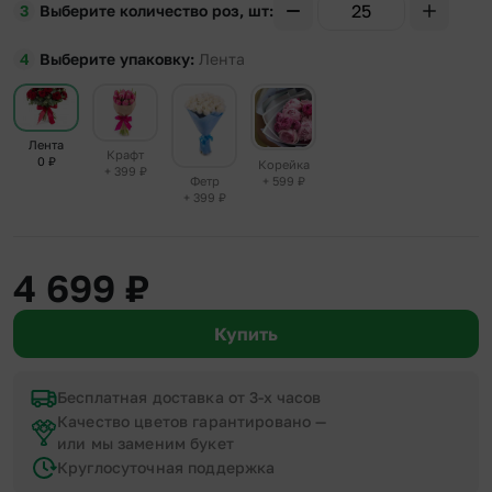
Выберите количество роз, шт
Выберите упаковку
Лента
Лента
Крафт
0
₽
Корейка
+ 399
₽
+ 599
₽
Фетр
+ 399
₽
4 699
₽
Купить
Бесплатная доставка от 3-х часов
Качество цветов гарантировано —
или мы заменим букет
Круглосуточная поддержка