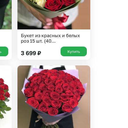
Букет из красных и белых
роз 15 шт. (40...
ь
Купить
3 699
₽