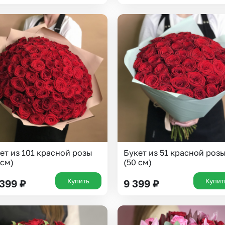
Казань
Уфа
Челябинск
Екатеринбург
Новосибирск
Омск
Волгоград
Воронеж
ет из 101 красной розы
Букет из 51 красной роз
 см)
(50 см)
Купить
Купит
 399
₽
9 399
₽