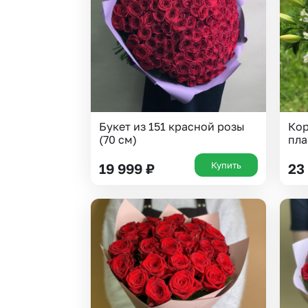
Букет из 151 красной розы
Кор
(70 см)
пл
Купить
19 999
₽
23