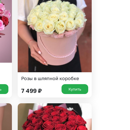
Розы в шляпной коробке
ь
Купить
7 499
₽