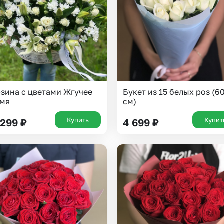
зина с цветами Жгучее
Букет из 15 белых роз (6
амя
см)
Купить
Купит
 299
₽
4 699
₽