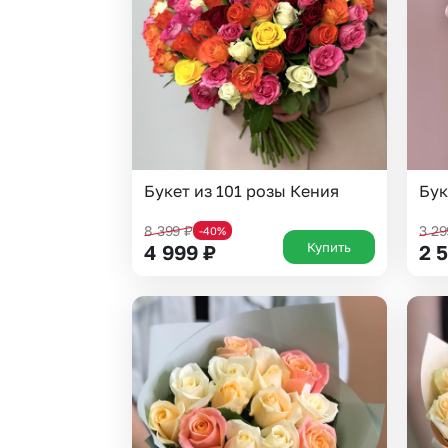
Гвоздики
Сухоцветы
Гипсофила
Фрезия
Гортензии
Эустома
Ирисы
Букет из 101 розы Кения
Бук
8 399
₽
3 2
-40%
Купить
4 999
₽
2 