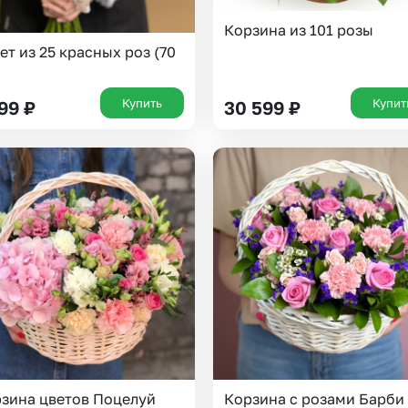
Корзина из 101 розы
ет из 25 красных роз (70
Купить
Купит
199
₽
30 599
₽
зина цветов Поцелуй
Корзина с розами Барби