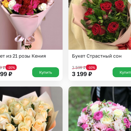
Insta букеты
До
Хиты продаж
Че
Новинки
В
Все категории
ет из 21 розы Кения
Букет Страстный сон
99
₽
3 599
₽
-20%
-10%
Купить
Купит
599
₽
3 199
₽