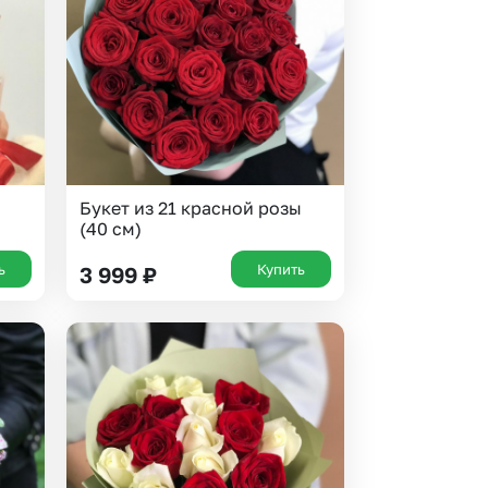
 10000 рублей
Все получатели
рная пятница
ыбор покупателей
Букет из 21 красной розы
(40 см)
ь
Купить
3 999
₽