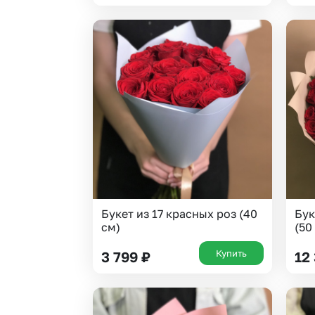
Букет из 17 красных роз (40
Бук
см)
(50
Купить
3 799
₽
12