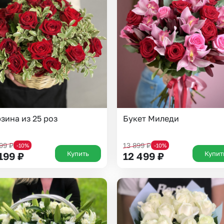
зина из 25 роз
Букет Миледи
499
₽
13 899
₽
-10%
-10%
Купить
Купит
 199
₽
12 499
₽