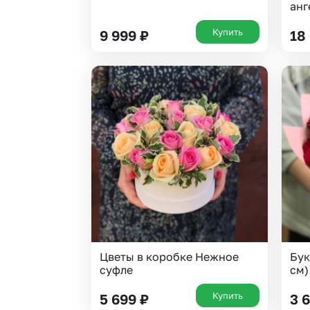
анг
Купить
9 999
₽
18
Цветы в коробке Нежное
Бук
суфле
см)
Купить
5 699
₽
3 