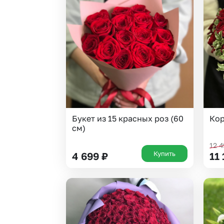
Букет из 15 красных роз (60
Кор
см)
12 
Купить
4 699
₽
11