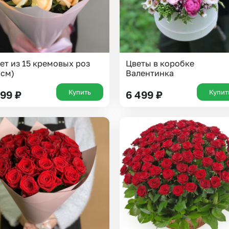
ет из 15 кремовых роз
Цветы в коробке
 см)
Валентинка
Купить
Купит
699
₽
6 499
₽