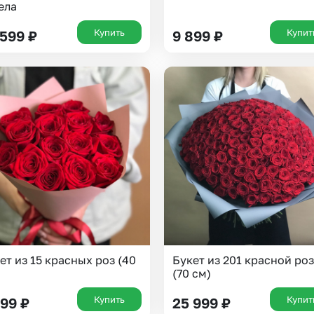
ела
Купить
Купит
 599
₽
9 899
₽
Выберите город доставки
ет из 15 красных роз (40
Букет из 201 красной ро
Или выберите из популярных
(70 см)
Москва и МО
Санкт-Петербург
Купить
Купит
699
₽
25 999
₽
Нижний Новгород
Самара