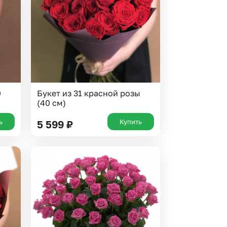
0
Букет из 31 красной розы
(40 см)
ь
Купить
5 599
₽