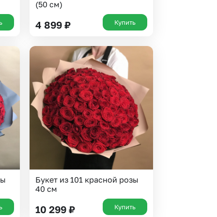
(50 см)
ь
Купить
4 899
₽
зы
Букет из 101 красной розы
40 см
ь
Купить
10 299
₽