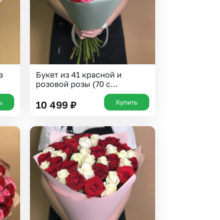
з
Букет из 41 красной и
розовой розы (70 с...
ь
Купить
10 499
₽