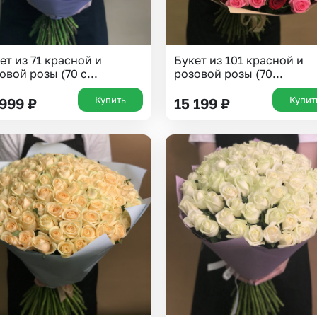
ет из 71 красной и
Букет из 101 красной и
овой розы (70 с...
розовой розы (70...
Купить
Купит
 999
₽
15 199
₽