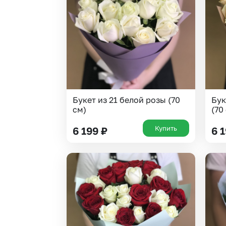
Букет из 21 белой розы (70
Бук
см)
(70
Купить
6 199
₽
6 