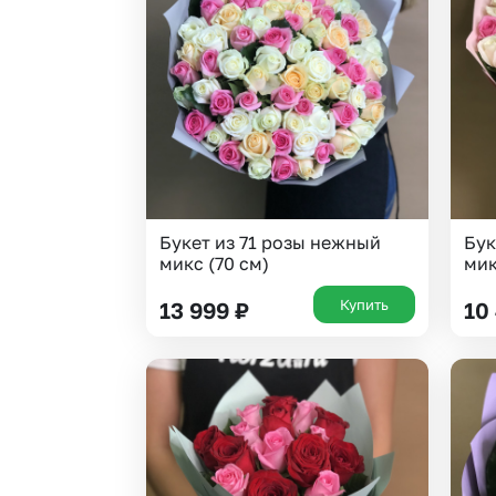
Гвоздики
Сухоцветы
Гипсофила
Фрезия
Гортензии
Эустома
Ирисы
Букет из 71 розы нежный
Бук
микс (70 см)
мик
Купить
13 999
₽
10