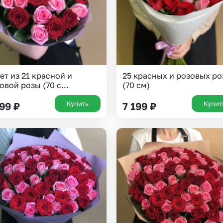
ет из 21 красной и
25 красных и розовых ро
овой розы (70 с...
(70 см)
Купить
Купит
199
₽
7 199
₽