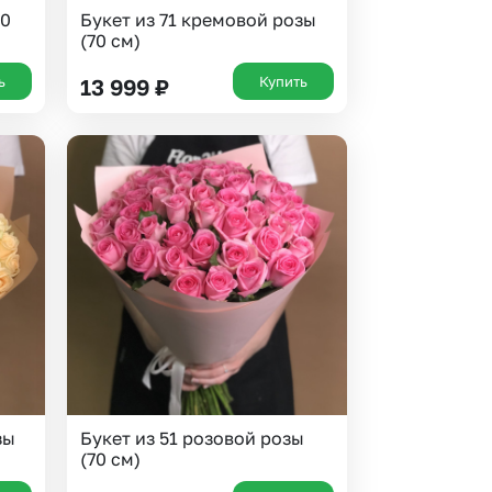
70
Букет из 71 кремовой розы
(70 см)
ь
Купить
13 999
₽
зы
Букет из 51 розовой розы
(70 см)