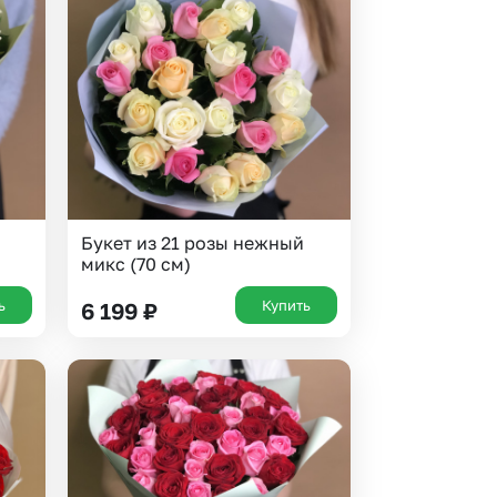
 10000 рублей
Все получатели
рная пятница
ыбор покупателей
Букет из 21 розы нежный
микс (70 см)
ь
Купить
6 199
₽