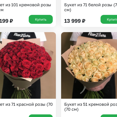
ет из 101 кремовой розы
Букет из 71 белой розы (
см
см)
Купить
Купит
 199
₽
13 999
₽
Выберите город доставки
Или выберите из популярных
Москва и МО
Санкт-Петербург
ет из 71 красной розы (70
Букет из 51 кремовой ро
(70 см)
Нижний Новгород
Самара