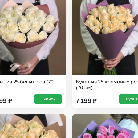
ет из 25 белых роз (70
Букет из 25 кремовых ро
(70 см)
Купить
Купит
199
₽
7 199
₽