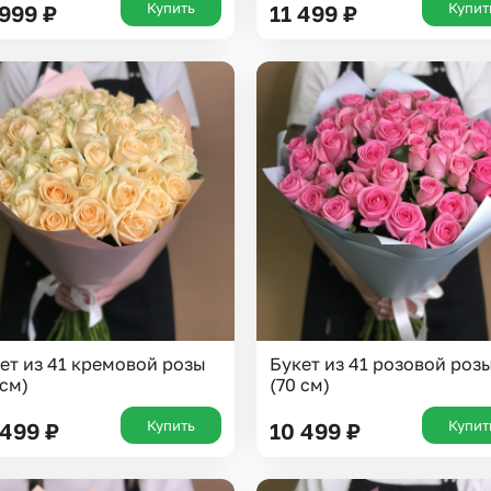
Купить
Купит
 999
₽
11 499
₽
Казань
Уфа
Челябинск
Екатеринбург
Новосибирск
Омск
Волгоград
Воронеж
ет из 41 кремовой розы
Букет из 41 розовой роз
 см)
(70 см)
Купить
Купит
 499
₽
10 499
₽