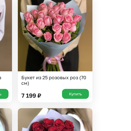
з
Букет из 25 розовых роз (70
см)
ь
Купить
7 199
₽