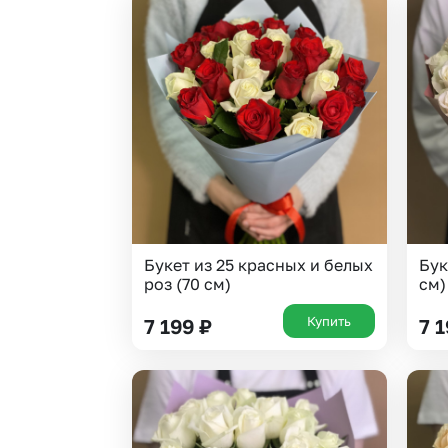
Букет из 25 красных и белых
Бук
роз (70 см)
см)
Купить
7 199
₽
7 