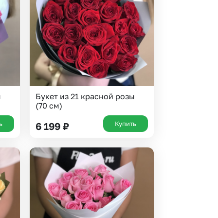
ы
Букет из 21 красной розы
(70 см)
ь
Купить
6 199
₽