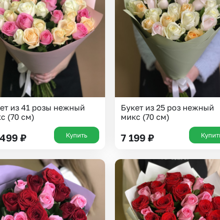
Insta букеты
До
Хиты продаж
Че
Новинки
В
Все категории
ет из 41 розы нежный
Букет из 25 роз нежный
с (70 см)
микс (70 см)
Купить
Купит
 499
₽
7 199
₽