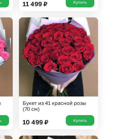
ь
Купить
11 499
₽
ы
Букет из 41 красной розы
(70 см)
ь
Купить
10 499
₽