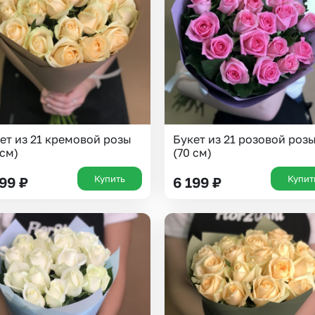
ет из 21 кремовой розы
Букет из 21 розовой роз
 см)
(70 см)
Купить
Купит
199
₽
6 199
₽