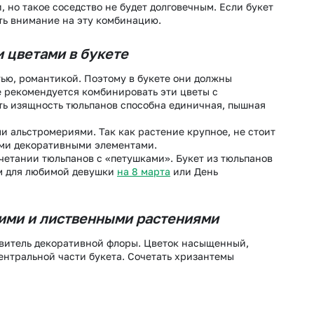
 но такое соседство не будет долговечным. Если букет
Новосибирск
Омск
ить внимание на эту комбинацию.
Волгоград
Воронеж
 цветами в букете
ью, романтикой. Поэтому в букете они должны
е рекомендуется комбинировать эти цветы с
ть изящность тюльпанов способна единичная, пышная
 альстромериями. Так как растение крупное, не стоит
ими декоративными элементами.
четании тюльпанов с «петушками». Букет из тюльпанов
ом для любимой девушки
на 8 марта
или День
ими и лиственными растениями
витель декоративной флоры. Цветок насыщенный,
ентральной части букета. Сочетать хризантемы