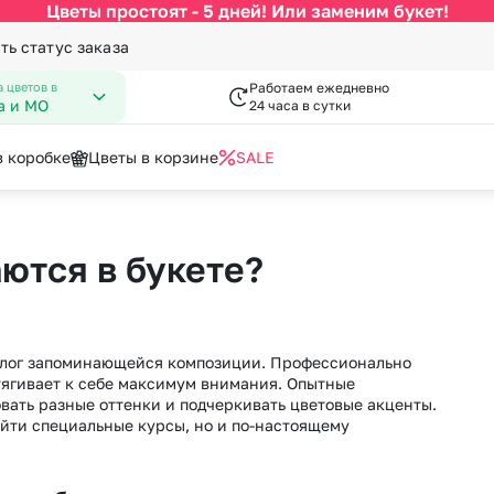
Цветы простоят - 5 дней! Или заменим букет!
ть статус заказа
 цветов в
Работаем ежедневно
а и МО
24 часа в сутки
в коробке
Цветы в корзине
SALE
По цвету
Категории
писка из роддома
гкие игрушки
День Рождения
Вазы к букетам
ются в букете?
 Февраля
пперы
День Учителя
Конфеты к букетам
за
Белые розы
По виду цветка
С
Марта
Новый Год
Красные розы
Букеты до 2500 руб
Ав
мая
Пасха
Кремовые розы
Распродажа
Цв
алог запоминающейся композиции. Профессионально
пускной
Последний звонок
Малиновые розы
Букеты от 4000 руб. (премиу
Цв
тягивает к себе максимум внимания. Опытные
довщина
Повышение
вать разные оттенки и подчеркивать цветовые акценты.
Разноцветные розы
Букеты 2500 - 4000 руб.
До
ойти специальные курсы, но и по-настоящему
я роза
Розовые розы
Букеты 1500 - 2600 руб.
До
Недорогие цветы
До