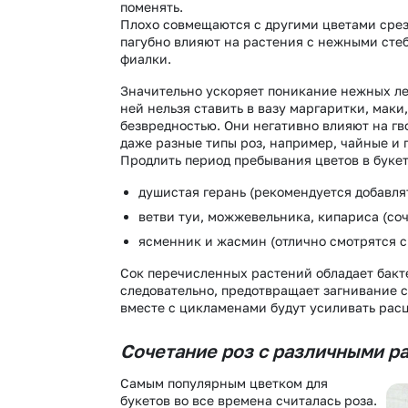
поменять.
Плохо совмещаются с другими цветами срез
пагубно влияют на растения с нежными стеб
фиалки.
Значительно ускоряет поникание нежных леп
ней нельзя ставить в вазу маргаритки, маки
безвредностью. Они негативно влияют на гво
даже разные типы роз, например, чайные и 
Продлить период пребывания цветов в буке
душистая герань (рекомендуется добавлят
ветви туи, можжевельника, кипариса (со
ясменник и жасмин (отлично смотрятся с
Сок перечисленных растений обладает бакт
следовательно, предотвращает загнивание с
вместе с цикламенами будут усиливать расц
Сочетание роз с различными р
Самым популярным цветком для
букетов во все времена считалась роза.