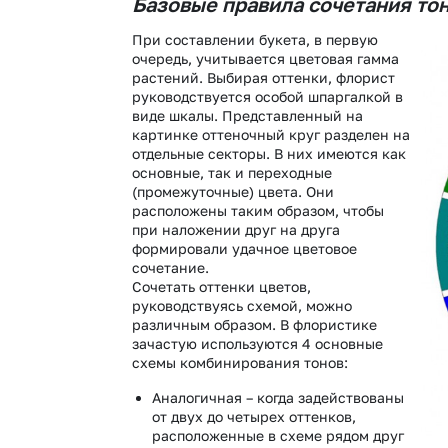
Базовые правила сочетания тон
Гвоздики
Сухоцветы
При составлении букета, в первую
Гипсофила
Фрезия
очередь, учитывается цветовая гамма
растений. Выбирая оттенки, флорист
Гортензии
Эустома
руководствуется особой шпаргалкой в
Ирисы
виде шкалы. Представленный на
картинке оттеночный круг разделен на
отдельные секторы. В них имеются как
основные, так и переходные
(промежуточные) цвета. Они
расположены таким образом, чтобы
при наложении друг на друга
формировали удачное цветовое
сочетание.
Сочетать оттенки цветов,
руководствуясь схемой, можно
различным образом. В флористике
зачастую используются 4 основные
схемы комбинирования тонов:
Аналогичная – когда задействованы
от двух до четырех оттенков,
расположенные в схеме рядом друг