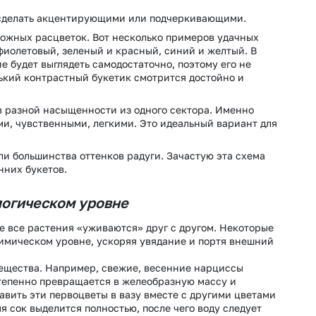
 сделать акцентирующими или подчеркивающими.
ложных расцветок. Вот несколько примеров удачных
фиолетовый, зеленый и красный, синий и желтый. В
е будет выглядеть самодостаточно, поэтому его не
ький контрастный букетик смотрится достойно и
в разной насыщенности из одного сектора. Именно
и, чувственными, легкими. Это идеальный вариант для
и большинства оттенков радуги. Зачастую эта схема
нних букетов.
логическом уровне
не все растения «уживаются» друг с другом. Некоторые
химическом уровне, ускоряя увядание и портя внешний
ещества. Например, свежие, весенние нарциссы
степенно превращается в желеобразную массу и
авить эти первоцветы в вазу вместе с другими цветами
мя сок выделится полностью, после чего воду следует