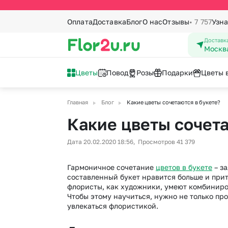
Оплата
Доставка
Блог
О нас
Отзывы
• 7 757
Узна
Доставка
Москв
Цветы
Повод
Розы
Подарки
Цветы 
▶
▶
Главная
Блог
Какие цветы сочетаются в букете?
Букеты с
По количеству
Татьянин день
К празднику
Вы
Мя
Какие цветы сочета
Новоселье
Красота и здоровье
23
То
Все цветы
1001 шт
51 роза
Кустовая ро
1 Сентября
8 
Дата 20.02.2020 18:56,
Просмотров 41 379
Букеты из роз
501 шт
41 роза
Лаванда
Букеты ко дню матери
9 
Ромашки
201 роза
25 роз
Лилии
Гармоничное сочетание
цветов в букете
– з
14 февраля - День
Вы
Герберы
151 роза
21 роза
Маттиола
составленный букет нравится больше и при
влюбленных
Го
флористы, как художники, умеют комбиниро
Хризантемы
101 роза
15 роз
Орхидеи
Чтобы этому научиться, нужно не только пр
увлекаться флористикой.
Подсолнухи
71 роза
Пионовидна
Альстромерии
Статица