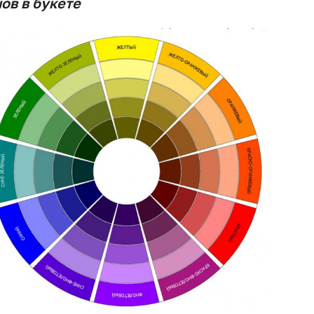
ов в букете
Insta букеты
До
Хиты продаж
Че
Новинки
В
Все категории