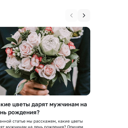
кие цветы дарят мужчинам на
Что за цв
нь рождения?
означает
анной статье мы расскажем, какие цветы
В данной стат
рят мужчинам на день рождения? Опишем
амариллис и ч