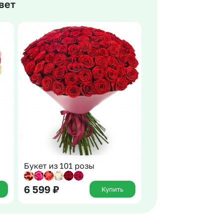
вет
 10000 рублей
Все получатели
рная пятница
ыбор покупателей
Букет из 101 розы
6 599
₽
Купить