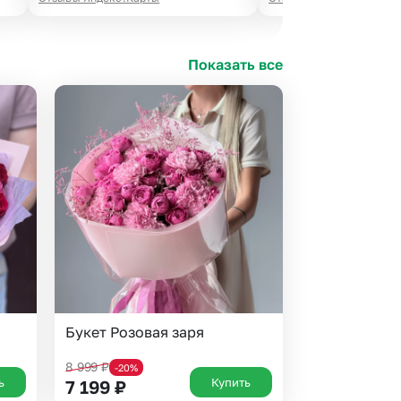
Показать все
Букет Розовая заря
8 999
₽
-20%
ь
Купить
7 199
₽