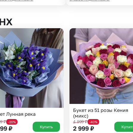
ДНХ
Букет из 51 розы Кения
ет Лунная река
(микс)
99
₽
4 999
₽
-20%
-40%
Купить
Купит
599
₽
2 999
₽