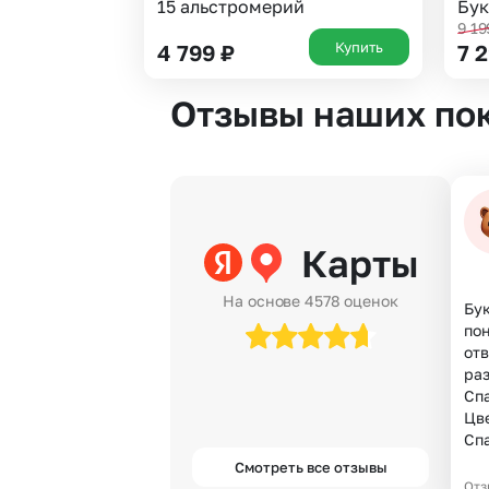
15 альстромерий
Бук
9 1
Купить
4 799
₽
7 
Отзывы наших по
Карты
На основе 4578 оценок
Бук
по
отв
раз
Спа
Цве
Сп
Смотреть все отзывы
Отз