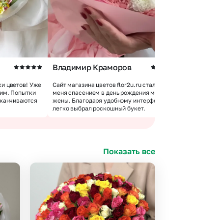
Владимир Краморов
Андрей 
и цветов! Уже
Сайт магазина цветов flor2u.ru стал для
 им. Попытки
меня спасением в день рождения моей
Покупкой 
аканчиваются
жены. Благодаря удобному интерфейсу я
доставки 
легко выбрал роскошный букет.
цветов хо
Показать все