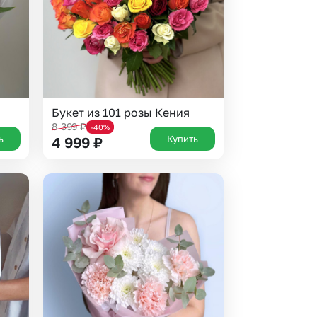
Букет из 101 розы Кения
8 399
₽
-40%
ь
Купить
4 999
₽