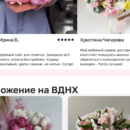
Ирина Б.
Христина Чигирева
Мой любимый сервис доставк
Удобный сайт, все понятно. Заказала за 5
много лет пользуюсь именно
минут, оплата без проблем. Курьер
обратиться к конкурентам з
вежливый, цветы свежие, не мятые. Супер!
выводом - flor2u лучшие!
ложение на ВДНХ