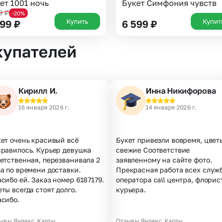
ет 1001 ночь
Букет Симфония чувств
99
₽
-20%
Купить
Купит
299
₽
6 599
₽
купателей
Кирилл И.
Инна Никифорова
16 января 2026 г.
14 января 2026 г.
ет очень красивый всё
Букет привезли вовремя, цвет
нравилось. Курьер девушка
свежие Соответствие
етственная, перезванивала 2
заявленному на сайте фото.
а по времени доставки.
Прекрасная работа всех служб
сибо ей. Заказ номер 6187179.
оператора call центра, флорис
ты всегда стоят долго.
курьера.
асибо.
ывы Яндекс.Карты
Отзывы Яндекс.Карты