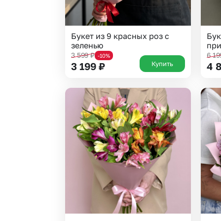
Букет из 9 красных роз с
Бук
зеленью
при
3 599
₽
6 1
-10%
Купить
3 199
₽
4 