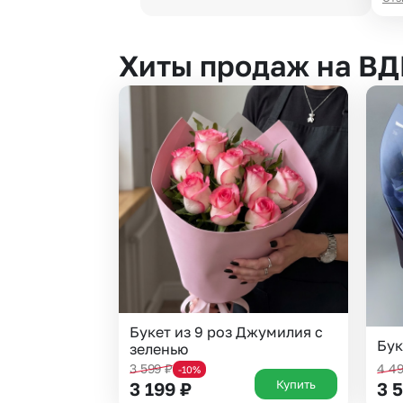
Хиты продаж на В
Букет из 9 роз Джумилия с
Бук
зеленью
3 599
₽
4 4
-10%
Купить
3 199
₽
3 