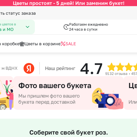
Цветы простоят - 5 дней! Или заменим букет!
ть статус заказа
 цветов в
Работаем ежедневно
а и МО
24 часа в сутки
в коробке
Цветы в корзине
SALE
4.7
По цвету
Категории
писка из роддома
гкие игрушки
День Рождения
Вазы к букетам
Наш рейтинг
у м ВДНХ
9132 отзыва • 45
 Февраля
пперы
День Учителя
Конфеты к букетам
за
Белые розы
По виду цветка
С
Фото вашего букета
Цв
Марта
Новый Год
Красные розы
Букеты до 2500 руб
Ав
мая
Пасха
Мы пришлем фото вашего
Кремовые розы
Распродажа
Цв
букета перед доставкой
Или
пускной
Последний звонок
Малиновые розы
Букеты от 4000 руб. (премиу
Цв
довщина
Повышение
Разноцветные розы
Букеты 2500 - 4000 руб.
До
я роза
Розовые розы
Букеты 1500 - 2600 руб.
До
Соберите свой букет роз.
Недорогие цветы
До