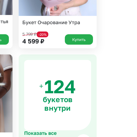
стья
Букет Очарование Утра
5 799
₽
-20%
ь
Купить
4 599
₽
+
букетов
внутри
Показать все