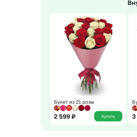
Вн
Гвоздики
Сухоцветы
Гипсофила
Фрезия
Гортензии
Эустома
Ирисы
Букет из 21 розы
Б
2 599
₽
3
Купить