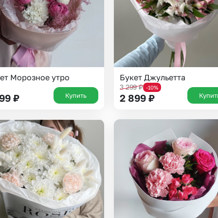
ет Морозное утро
Букет Джульетта
3 299
₽
-10%
Купить
Купит
199
₽
2 899
₽
Выберите город доставки
Или выберите из популярных
Москва и МО
Санкт-Петербург
Нижний Новгород
Самара