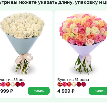
утри вы можете указать длину, упаковку и ц
Insta букеты
До
Хиты продаж
Че
Новинки
В
Все категории
укет из 35 роз
Букет из 51 розы
 999
₽
4 999
₽
Купить
Купить