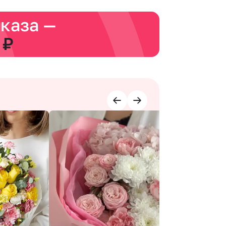
аказа —
 ₽