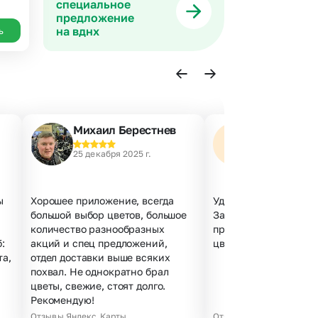
специальное
предложение
на вднх
ь
Михаил Берестнев
Наталья А.
25 декабря 2025 г.
23 декабря 202
ы
Хорошее приложение, всегда
Удобный сайт, все по
большой выбор цветов, большое
Заказала за 5 минут,
количество разнообразных
проблем. Курьер веж
:
акций и спец предложений,
цветы свежие, не мят
та,
отдел доставки выше всяких
похвал. Не однократно брал
цветы, свежие, стоят долго.
Рекомендую!
Отзывы Яндекс.Карты
Отзывы Яндекс.Карты