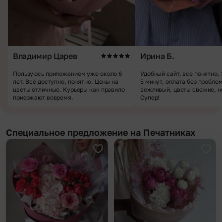
Владимир Царев
Ирина Б.
Пользуюсь приложением уже около 6
Удобный сайт, все понятно.
лет. Всё доступно, понятно. Цены на
5 минут, оплата без пробле
цветы отличные. Курьеры как правило
вежливый, цветы свежие, н
приезжают вовремя.
Супер!
Специальное предложение на Печатниках
Добавить в избранное
Доба