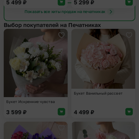
5 499
₽
5 299
₽
Показать все хиты продаж на печатниках
Выбор покупателей на Печатниках
Добавить в избранное
Доба
Букет Ванильный рассвет
Букет Искренние чувства
3 599
₽
4 499
₽
Добавить в избранное
Доба