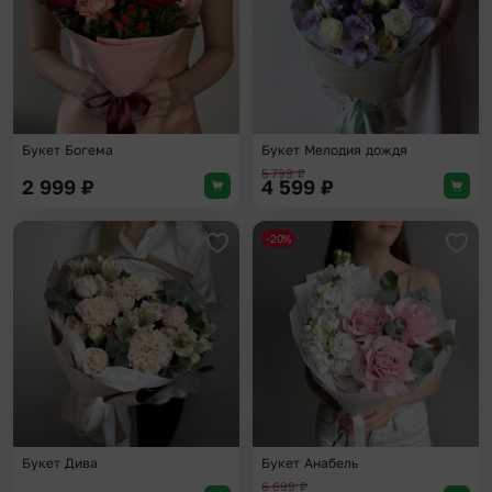
Букет Богема
Букет Мелодия дождя
5 799
₽
2 999
₽
4 599
₽
-20%
Добавить в избранное
Доба
Букет Дива
Букет Анабель
6 699
₽