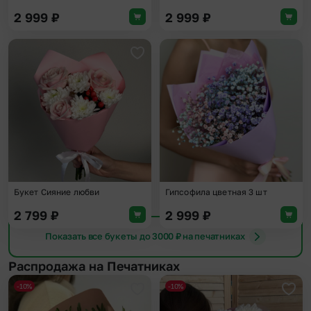
2 999
₽
2 999
₽
Добавить в избранное
Доба
Букет Сияние любви
Гипсофила цветная 3 шт
2 799
₽
2 999
₽
Показать все букеты до 3000 ₽ на печатниках
Распродажа на Печатниках
-10%
-10%
Добавить в избранное
Доба