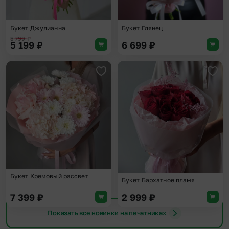
Букет Джулианна
Букет Глянец
5 799
₽
5 199
₽
6 699
₽
Добавить в избранное
Доба
Букет Кремовый рассвет
Букет Бархатное пламя
7 399
₽
2 999
₽
Показать все новинки на печатниках