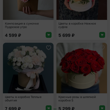
Композиция в сумочке
Цветы в коробке Нежное
Пудровое утро
суфле
4 599
₽
5 699
₽
Добавить в избранное
Доба
Цветы в коробке Теплые
Красные розы в шляпной
объятия
коробке S
7 699
₽
5 299
₽