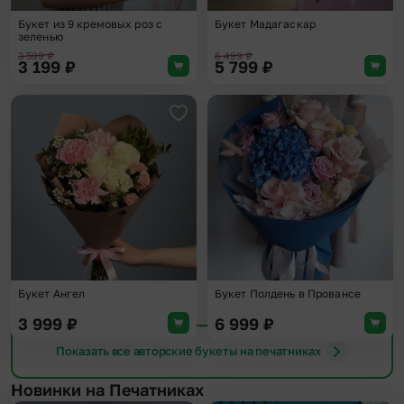
Букет из 9 кремовых роз с
Букет Мадагаскар
зеленью
3 599
₽
6 499
₽
3 199
₽
5 799
₽
Добавить в избранное
Доба
Букет Ангел
Букет Полдень в Провансе
3 999
₽
6 999
₽
Показать все авторские букеты на печатниках
Новинки на Печатниках