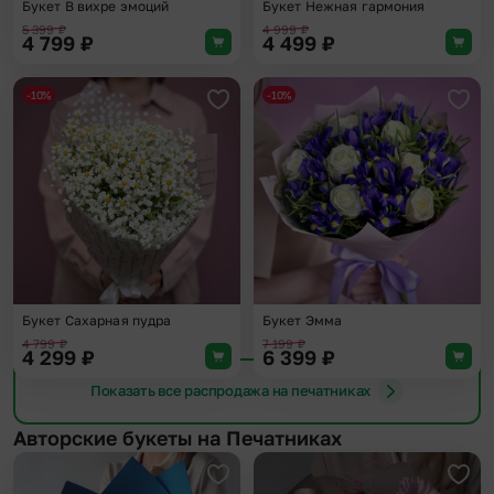
Букет В вихре эмоций
Букет Нежная гармония
5 399
₽
4 999
₽
4 799
₽
4 499
₽
-10%
-10%
Добавить в избранное
Доба
Букет Сахарная пудра
Букет Эмма
4 799
₽
7 199
₽
4 299
₽
6 399
₽
Показать все распродажа на печатниках
Авторские букеты на Печатниках