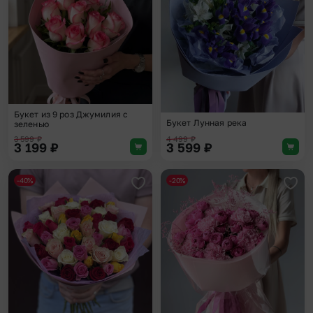
Букет из 9 роз Джумилия с
Букет Лунная река
зеленью
3 599
₽
4 499
₽
3 199
₽
3 599
₽
-40%
-20%
Добавить в избранное
Доба