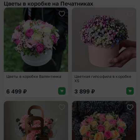
Цветы в коробке на Печатниках
Добавить в избранное
Доба
Цветы в коробке Валентинка
Цветная гипсофила в коробке
XS
6 499
₽
3 899
₽
Добавить в избранное
Доба