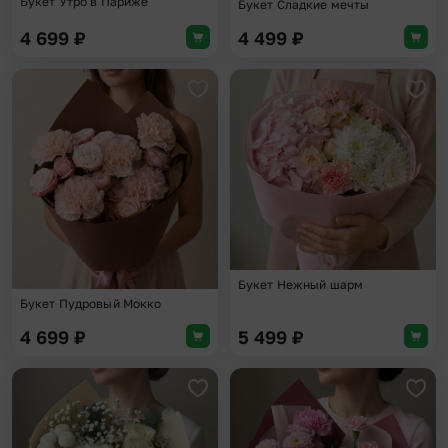
Букет Утро в Париже
Букет Сладкие мечты
4 699
₽
4 499
₽
Добавить в избранное
Доба
Букет Нежный шарм
Букет Пудровый Мокко
4 699
₽
5 499
₽
Добавить в избранное
Доба