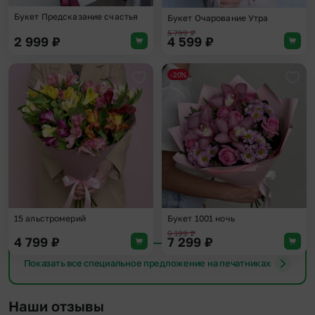
Букет Предсказание счастья
Букет Очарование Утра
5 799
₽
2 999
₽
4 599
₽
-20%
Добавить в избранное
Доба
15 альстромерий
Букет 1001 ночь
9 199
₽
4 799
₽
7 299
₽
Показать все специальное предложение на печатниках
Наши отзывы