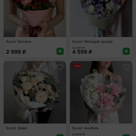
Букет Богема
Букет Мелодия дождя
5 799
₽
2 999
₽
4 599
₽
-20%
Добавить в избранное
Доба
Букет Дива
Букет Анабель
6 699
₽