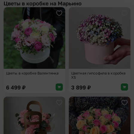
Цветы в коробке на Марьино
Добавить в избранное
Доба
Цветы в коробке Валентинка
Цветная гипсофила в коробке
XS
6 499
₽
3 899
₽
Добавить в избранное
Доба