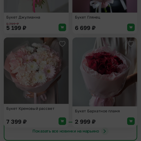
Букет Джулианна
Букет Глянец
5 799
₽
5 199
₽
6 699
₽
Добавить в избранное
Доба
Букет Кремовый рассвет
Букет Бархатное пламя
7 399
₽
2 999
₽
Показать все новинки на марьино