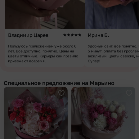
Владимир Царев
Ирина Б.
Пользуюсь приложением уже около 6
Удобный сайт, все понятно.
лет. Всё доступно, понятно. Цены на
5 минут, оплата без пробле
цветы отличные. Курьеры как правило
вежливый, цветы свежие, н
приезжают вовремя.
Супер!
Специальное предложение на Марьино
Добавить в избранное
Доба