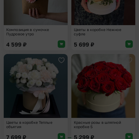
Композиция в сумочке
Цветы в коробке Нежное
Пудровое утро
суфле
4 599
₽
5 699
₽
Добавить в избранное
Доба
Цветы в коробке Теплые
Красные розы в шляпной
объятия
коробке S
7 699
₽
5 299
₽