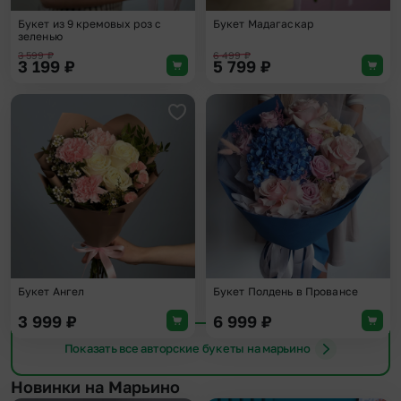
Букет из 9 кремовых роз с
Букет Мадагаскар
зеленью
3 599
₽
6 499
₽
3 199
₽
5 799
₽
Добавить в избранное
Доба
Букет Ангел
Букет Полдень в Провансе
3 999
₽
6 999
₽
Показать все авторские букеты на марьино
Новинки на Марьино