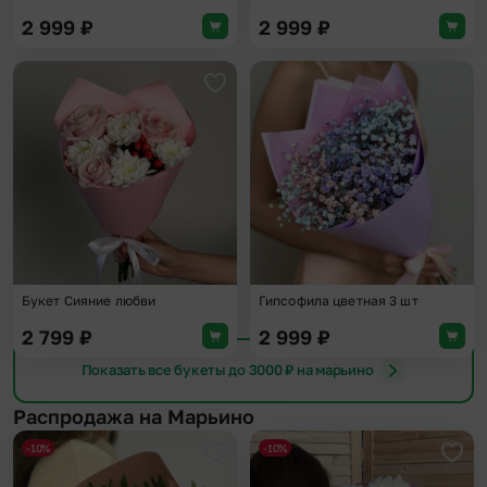
2 999
₽
2 999
₽
Добавить в избранное
Доба
Букет Сияние любви
Гипсофила цветная 3 шт
2 799
₽
2 999
₽
Показать все букеты до 3000 ₽ на марьино
Распродажа на Марьино
-10%
-10%
Добавить в избранное
Доба