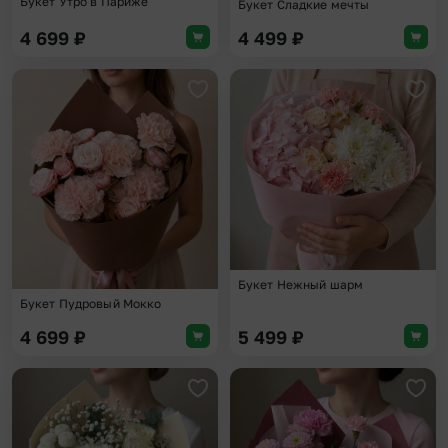
Букет Утро в Париже
Букет Сладкие мечты
4 699
₽
4 499
₽
Добавить в избранное
Доба
Букет Нежный шарм
Букет Пудровый Мокко
4 699
₽
5 499
₽
Добавить в избранное
Доба