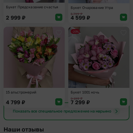
Букет Предсказание счастья
Букет Очарование Утра
5 799
₽
2 999
₽
4 599
₽
-20%
Добавить в избранное
Доба
15 альстромерий
Букет 1001 ночь
9 199
₽
4 799
₽
7 299
₽
Показать все специальное предложение на марьино
Наши отзывы