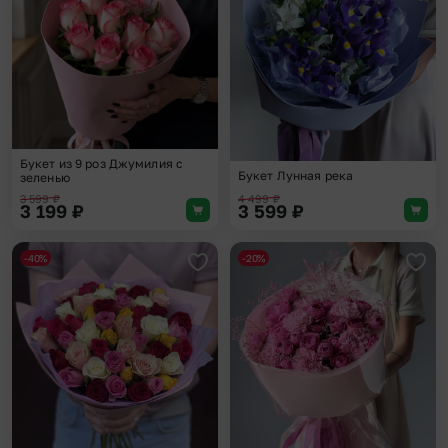
Букет из 9 роз Джумилия с
Букет Лунная река
зеленью
3 599
₽
4 499
₽
3 199
₽
3 599
₽
-40%
-20%
Добавить в избранное
Доба