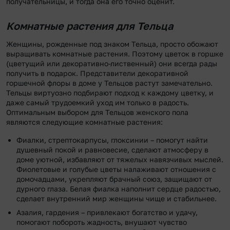
получательницы, и тогда она его точно оценит.
Комнатные растения для Тельца
Женщины, рожденные под знаком Тельца, просто обожают
выращивать комнатные растения. Поэтому цветок в горшке
(цветущий или декоративно-лиственный) они всегда рады
получить в подарок. Представители декоративной
горшечной флоры в доме у Тельцов растут замечательно.
Тельцы виртуозно подбирают подход к каждому цветку, и
даже самый трудоемкий уход им только в радость.
Оптимальным выбором для Тельцов женского пола
являются следующие комнатные растения:
Фиалки, стрептокарпусы, глоксинии – помогут найти
душевный покой и равновесие, сделают атмосферу в
доме уютной, избавляют от тяжелых навязчивых мыслей.
Фиолетовые и голубые цветы налаживают отношения с
домочадцами, укрепляют брачный союз, защищают от
дурного глаза. Белая фиалка наполнит сердце радостью,
сделает внутренний мир женщины чище и стабильнее.
Азалия, гардения – привлекают богатство и удачу,
помогают побороть жадность, внушают чувство