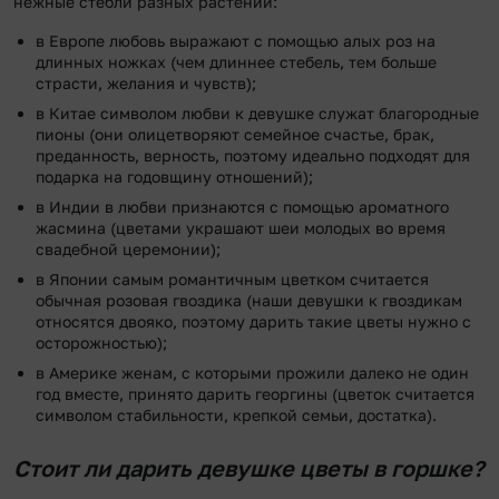
нежные стебли разных растений:
в Европе любовь выражают с помощью алых роз на
длинных ножках (чем длиннее стебель, тем больше
страсти, желания и чувств);
в Китае символом любви к девушке служат благородные
пионы (они олицетворяют семейное счастье, брак,
преданность, верность, поэтому идеально подходят для
подарка на годовщину отношений);
в Индии в любви признаются с помощью ароматного
жасмина (цветами украшают шеи молодых во время
свадебной церемонии);
в Японии самым романтичным цветком считается
обычная розовая гвоздика (наши девушки к гвоздикам
относятся двояко, поэтому дарить такие цветы нужно с
осторожностью);
в Америке женам, с которыми прожили далеко не один
год вместе, принято дарить георгины (цветок считается
символом стабильности, крепкой семьи, достатка).
Стоит ли дарить девушке цветы в горшке?