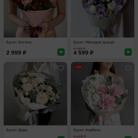
Букет Богема
Букет Мелодия дождя
5 799
₽
2 999
₽
4 599
₽
-20%
Добавить в избранное
Доба
Букет Дива
Букет Анабель
6 699
₽