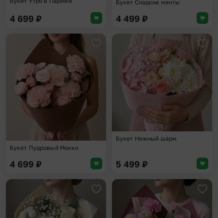
Букет Утро в Париже
Букет Сладкие мечты
4 699
₽
4 499
₽
Добавить в избранное
Доба
Букет Нежный шарм
Букет Пудровый Мокко
4 699
₽
5 499
₽
Добавить в избранное
Доба