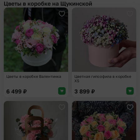
Цветы в коробке на Щукинской
Добавить в избранное
Доба
Цветы в коробке Валентинка
Цветная гипсофила в коробке
XS
6 499
₽
3 899
₽
Добавить в избранное
Доба