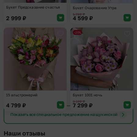
Букет Предсказание счастья
Букет Очарование Утра
5 799
₽
2 999
₽
4 599
₽
-20%
Добавить в избранное
Доба
15 альстромерий
Букет 1001 ночь
9 199
₽
4 799
₽
7 299
₽
Показать все специальное предложение на щукинской
Наши отзывы