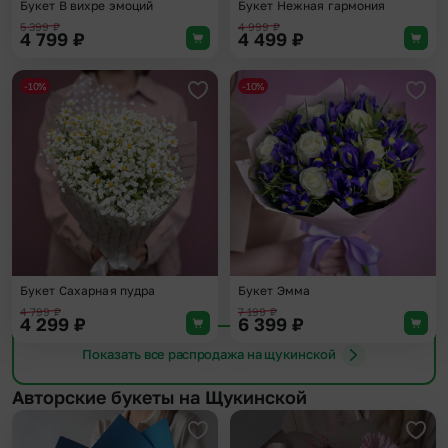
Букет В вихре эмоций
Букет Нежная гармония
5 399
₽
4 999
₽
4 799
₽
4 499
₽
-10%
-10%
Добавить в избранное
Доба
Букет Сахарная пудра
Букет Эмма
4 799
₽
7 199
₽
4 299
₽
6 399
₽
Показать все распродажа на щукинской
Авторские букеты на Щукинской