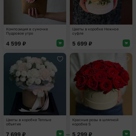
Композиция в сумочке
Цветы в коробке Нежное
Пудровое утро
суфле
4 599
₽
5 699
₽
Добавить в избранное
Доба
Цветы в коробке Теплые
Красные розы в шляпной
объятия
коробке S
7 699
₽
5 299
₽