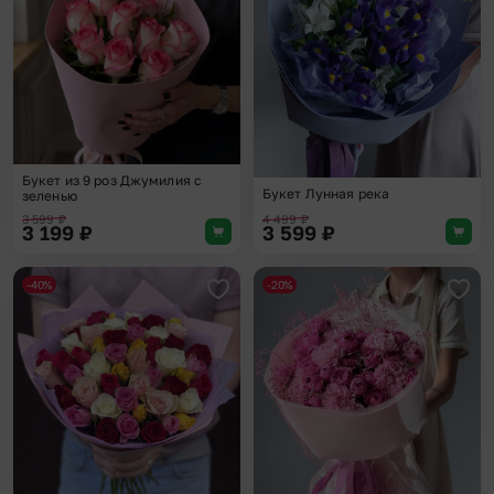
Букет из 9 роз Джумилия с
Букет Лунная река
зеленью
3 599
₽
4 499
₽
3 199
₽
3 599
₽
-40%
-20%
Добавить в избранное
Доба