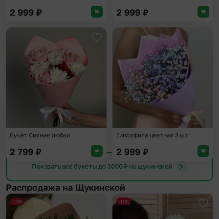
2 999
₽
2 999
₽
Добавить в избранное
Доба
Букет Сияние любви
Гипсофила цветная 3 шт
2 799
₽
2 999
₽
Показать все букеты до 3000 ₽ на щукинской
Распродажа на Щукинской
-10%
-10%
Добавить в избранное
Доба