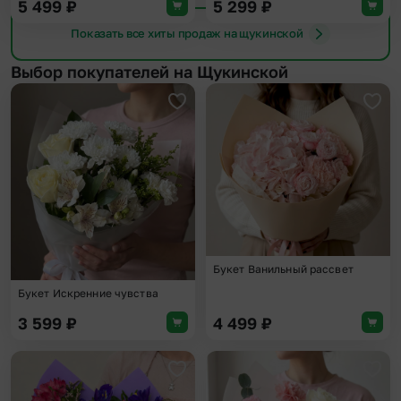
5 499
₽
5 299
₽
Показать все хиты продаж на щукинской
Выбор покупателей на Щукинской
Добавить в избранное
Доба
Букет Ванильный рассвет
Букет Искренние чувства
3 599
₽
4 499
₽
Добавить в избранное
Доба