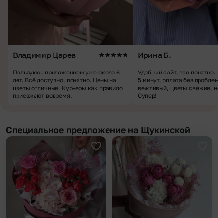
Владимир Царев
Ирина Б.
Пользуюсь приложением уже около 6
Удобный сайт, все понятно.
лет. Всё доступно, понятно. Цены на
5 минут, оплата без пробле
цветы отличные. Курьеры как правило
вежливый, цветы свежие, н
приезжают вовремя.
Супер!
Специальное предложение на Щукинской
Добавить в избранное
Доба