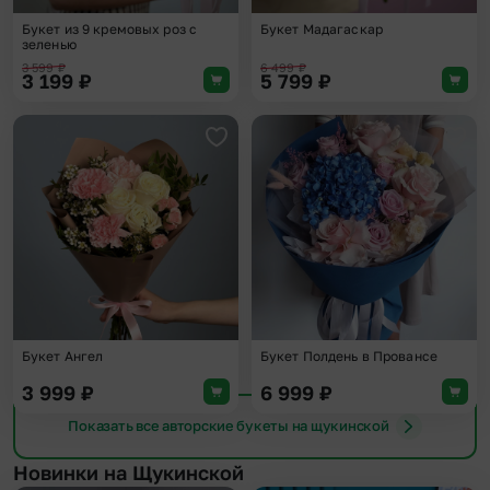
Букет из 9 кремовых роз с
Букет Мадагаскар
зеленью
3 599
₽
6 499
₽
3 199
₽
5 799
₽
Добавить в избранное
Доба
Букет Ангел
Букет Полдень в Провансе
3 999
₽
6 999
₽
Показать все авторские букеты на щукинской
Новинки на Щукинской