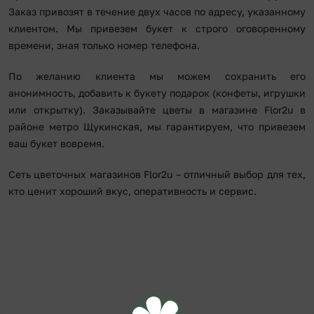
Заказ привозят в течение двух часов по адресу, указанному
клиентом. Мы привезем букет к строго оговоренному
времени, зная только номер телефона.
По желанию клиента мы можем сохранить его
анонимность, добавить к букету подарок (конфеты, игрушки
или открытку). Заказывайте цветы в магазине Flor2u в
районе метро Щукинская, мы гарантируем, что привезем
ваш букет вовремя.
Сеть цветочных магазинов Flor2u – отличный выбор для тех,
кто ценит хороший вкус, оперативность и сервис.