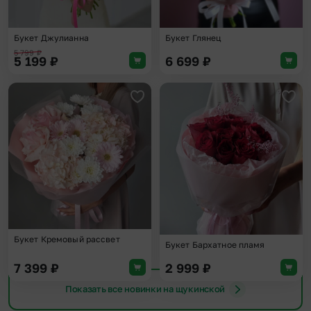
Букет Джулианна
Букет Глянец
5 799
₽
5 199
₽
6 699
₽
Добавить в избранное
Доба
Букет Кремовый рассвет
Букет Бархатное пламя
7 399
₽
2 999
₽
Показать все новинки на щукинской