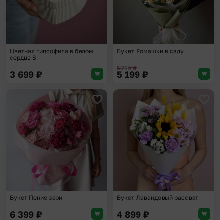
Цветная гипсофила в белом
Букет Ромашки в саду
сердце S
5 799
₽
3 699
₽
5 199
₽
Добавить в избранное
Доба
Букет Пение зари
Букет Лавандовый рассвет
6 399
₽
4 899
₽