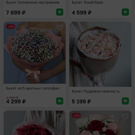
Букет Солнечное настроение
Букет Тихий бриз
7 699
₽
4 599
₽
-10%
Добавить в избранное
Доба
Букет из 5 цветных гипсофил
Букет Пудровая нежность
4 799
₽
4 299
₽
5 199
₽
-10%
Добавить в избранное
Доба