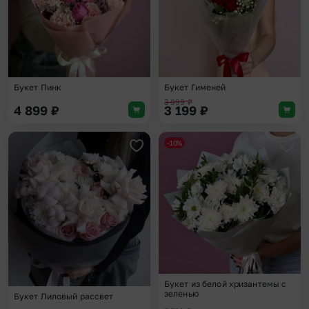
Букет Пинк
Букет Гименей
3 999
₽
4 899
₽
3 199
₽
-10%
Добавить в избранное
Доба
Букет из белой хризантемы с
зеленью
Букет Лиловый рассвет