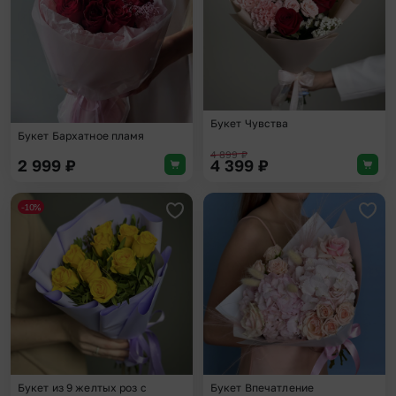
Букет Чувства
Букет Бархатное пламя
4 899
₽
2 999
₽
4 399
₽
-10%
Добавить в избранное
Доба
Букет из 9 желтых роз с
Букет Впечатление