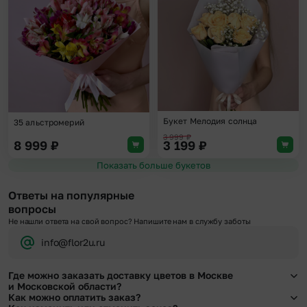
Букет Мелодия солнца
35 альстромерий
3 999
₽
8 999
₽
3 199
₽
Показать больше букетов
Ответы на популярные
вопросы
Не нашли ответа на свой вопрос? Напишите нам в службу заботы
info@flor2u.ru
Где можно заказать доставку цветов в Москве
и Московской области?
Как можно оплатить заказ?
Оформить доставку цветов можно в нашем приложении, на сайте flor2u.ru, по