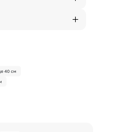
дения трехчасового временного
вим букет менее чем через 2
 сделать отметку в поле
е 40 см
м