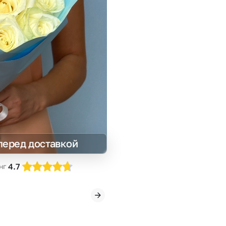
Insta букеты
До
Хиты продаж
Че
Новинки
В
Все категории
перед доставкой
4.7
нг