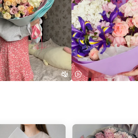
Выберите город доставки
Или выберите из популярных
Москва и МО
Санкт-Петербург
Нижний Новгород
Самара
Казань
Уфа
Челябинск
Екатеринбург