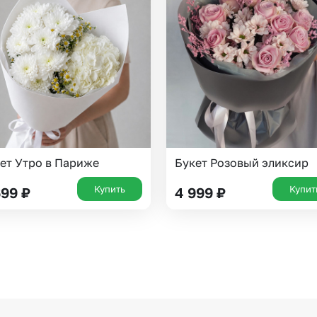
Новосибирск
Омск
Волгоград
Воронеж
ет Утро в Париже
Букет Розовый эликсир
Купить
Купит
699
₽
4 999
₽