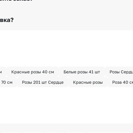
о любому адресу города и области при условии соблю
раньше? Оформите услугу срочной доставки, и мы доста
авка?
з конфиденциально? При оформлении заказа Вы можете
тируем анонимность отправителя. Услуга бесплатная.
м
Красные розы 40 см
Белые розы 41 шт
Розы Сердц
 70 см
Розы 201 шт Сердце
Красные розы
Роза 40 с