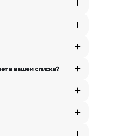
орячей линии или в чате.
шими менеджерами по телефонам
нет в вашем списке?
ьно найдем выход из ситуации.
жеры связываются с получателем
. Фотография делается только с
с в срок от 1 до 3 дней. Услуга