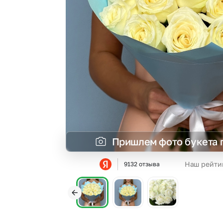
Гвоздики
Сухоцветы
Гипсофила
Фрезия
Гортензии
Эустома
Ирисы
Пришлем фото букета 
Наш рейти
9132 отзыва