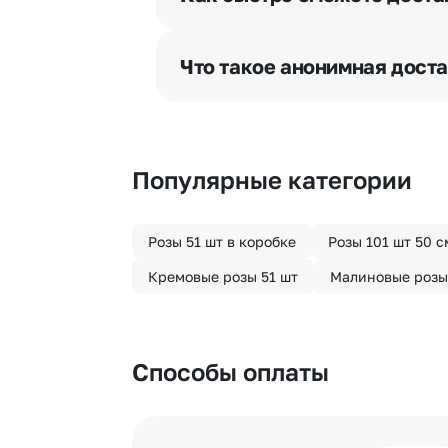
бесплатная.
Мы оперативно доставим цветы п
отрезка. Хотите получить цветы 
Что такое анонимная дост
часа после оформления заказа.
Хотите сделать приятный сюрпри
«Анонимная доставка». Мы гаран
Популярные категории
Розы 51 шт в коробке
Розы 101 шт 50 с
Кремовые розы 51 шт
Малиновые розы
Способы оплаты