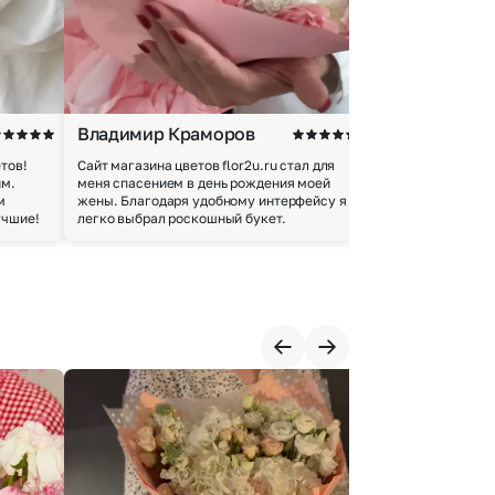
Владимир Краморов
Андрей Б.
тов!
Сайт магазина цветов flor2u.ru стал для
Покупкой остался
им.
меня спасением в день рождения моей
доставки осущес
м
жены. Благодаря удобному интерфейсу я
качество цветов 
учшие!
легко выбрал роскошный букет.
добросовестно.