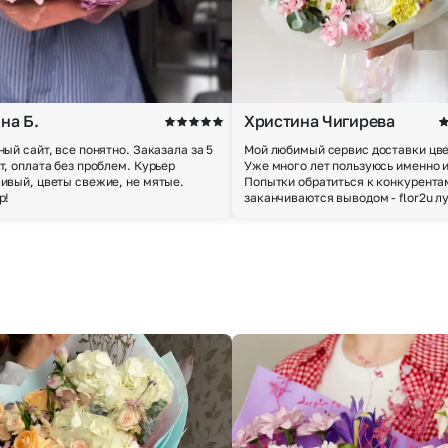
на Б.
Христина Чигирева
ный сайт, все понятно. Заказала за 5
Мой любимый сервис доставки цве
т, оплата без проблем. Курьер
Уже много лет пользуюсь именно 
ивый, цветы свежие, не мятые.
Попытки обратиться к конкурента
р!
заканчиваются выводом - flor2u л