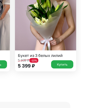
Букет из 3 белых лилий
5 939
₽
-10%
ь
Купить
5 399
₽