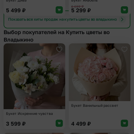
Букет Дива
Букет Анабель
6 699
₽
5 499
₽
5 299
₽
Показать все хиты продаж на купить цветы во владыкино
Выбор покупателей на Купить цветы во
Владыкино
Добавить в избранное
Доба
Букет Ванильный рассвет
Букет Искренние чувства
3 599
₽
4 499
₽