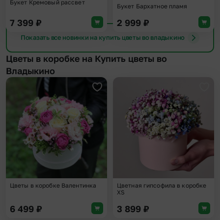
Букет Кремовый рассвет
Букет Бархатное пламя
7 399
₽
2 999
₽
Показать все новинки на купить цветы во владыкино
Цветы в коробке на Купить цветы во
Владыкино
Добавить в избранное
Доба
Цветы в коробке Валентинка
Цветная гипсофила в коробке
XS
6 499
₽
3 899
₽