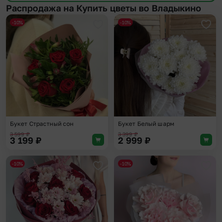
Распродажа на Купить цветы во Владыкино
-10%
-10%
Добавить в избранное
Доба
Букет Страстный сон
Букет Белый шарм
3 599
₽
3 399
₽
3 199
₽
2 999
₽
-10%
-10%
Добавить в избранное
Доба