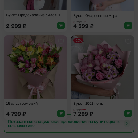
Букет Предсказание счастья
Букет Очарование Утра
5 799
₽
2 999
₽
4 599
₽
-20%
Добавить в избранное
Доба
15 альстромерий
Букет 1001 ночь
9 199
₽
4 799
₽
7 299
₽
Показать все специальное предложение на купить цветы
во владыкино