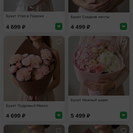
Букет Утро в Париже
Букет Сладкие мечты
4 699
₽
4 499
₽
Добавить в избранное
Доба
Букет Нежный шарм
Букет Пудровый Мокко
4 699
₽
5 499
₽