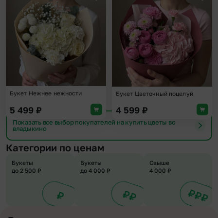
Добавить в избранное
Доба
Букет Нежнее нежности
Букет Цветочный поцелуй
5 499
₽
4 599
₽
Показать все выбор покупателей на купить цветы во
владыкино
Категории по ценам
Букеты
Букеты
Свыше
до 2 500 ₽
до 4 000 ₽
4 000 ₽