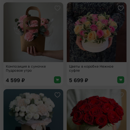
Добавить в избранное
Доба
Композиция в сумочке
Цветы в коробке Нежное
Пудровое утро
суфле
4 599
₽
5 699
₽
Добавить в избранное
Доба