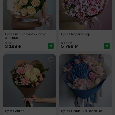
Букет из 9 кремовых роз с
Букет Мадагаскар
зеленью
3 599
₽
6 499
₽
3 199
₽
5 799
₽
Добавить в избранное
Доба
Букет Ангел
Букет Полдень в Провансе