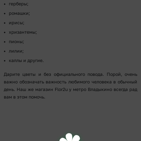
герберы;
ромашки;
ирисы;
хризантемы;
пионы;
лилии;
каллы и другие.
Дарите цветы и без официального повода. Порой, очень
важно обозначать важность любимого человека в обычный
день. Наш же магазин Flor2u у метро Владыкино всегда рад
вам в этом помочь.