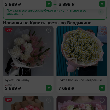
3 999
₽
6 999
₽
Показать все авторские букеты на купить цветы во
владыкино
Новинки на Купить цветы во Владыкино
-20%
Добавить в избранное
Доба
Букет Сон наяву
Букет Солнечное настроение
4 899
₽
3 899
₽
7 699
₽
-10%
Добавить в избранное
Доба