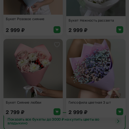
Букет Розовое сияние
Букет Нежность рассвета
2 999
₽
2 999
₽
Добавить в избранное
Доба
Букет Сияние любви
Гипсофила цветная 3 шт
2 799
₽
2 999
₽
Показать все букеты до 3000 ₽ на купить цветы во
владыкино