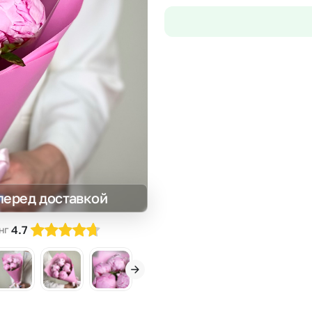
Insta букеты
До
Хиты продаж
Че
Новинки
В
Все категории
перед доставкой
4.7
нг