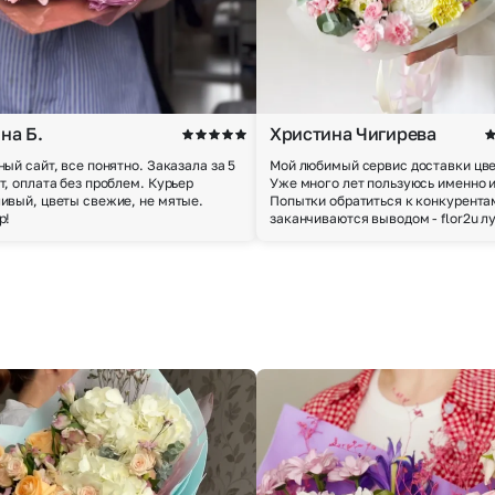
на Б.
Христина Чигирева
ный сайт, все понятно. Заказала за 5
Мой любимый сервис доставки цве
т, оплата без проблем. Курьер
Уже много лет пользуюсь именно 
ивый, цветы свежие, не мятые.
Попытки обратиться к конкурента
р!
заканчиваются выводом - flor2u л
Выберите город доставки