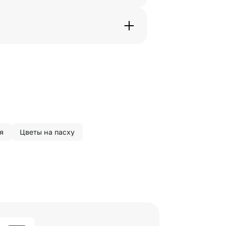
дения трехчасового временного
вим букет менее чем через 2
 сделать отметку в поле
я
Цветы на пасху