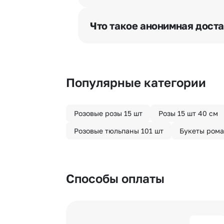
Мы оперативно доставим цветы п
отрезка. Хотите получить цветы 
Что такое анонимная дост
часа после оформления заказа.
Хотите сделать приятный сюрпри
«Анонимная доставка». Мы гаран
Популярные категории
Розовые розы 15 шт
Розы 15 шт 40 см
Розовые тюльпаны 101 шт
Букеты ром
Способы оплаты