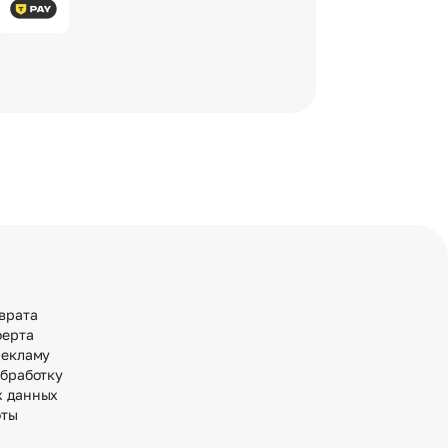
врата
ферта
рекламу
обработку
х данных
оты