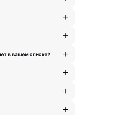
орячей линии или в чате.
шими менеджерами по телефонам
нет в вашем списке?
ьно найдем выход из ситуации.
жеры связываются с получателем
. Фотография делается только с
с в срок от 1 до 3 дней. Услуга