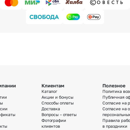
мпании
Клиентам
Полезное
Каталог
Политика воз
тии
Акции и бонусы
Публичная о
вы
Способы оплаты
Согласие на 
нсии
Доставка
Согласие на 
ификаты
Вопросы – ответы
персональны
Фотографии
Правила раб
акты
клиентов
в праздники