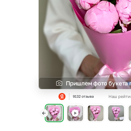
Гвоздики
Сухоцветы
Гипсофила
Фрезия
Гортензии
Эустома
Ирисы
Пришлем фото букета 
Наш рейти
9132 отзыва