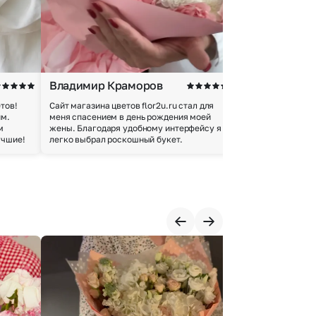
Владимир Краморов
Андрей Б.
тов!
Сайт магазина цветов flor2u.ru стал для
Покупкой остался
им.
меня спасением в день рождения моей
доставки осущес
м
жены. Благодаря удобному интерфейсу я
качество цветов 
учшие!
легко выбрал роскошный букет.
добросовестно.