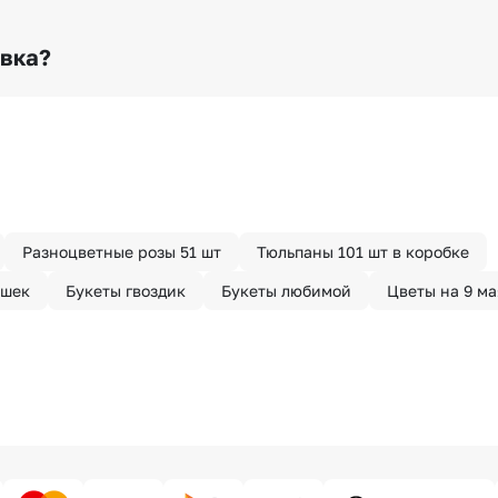
о любому адресу города и области при условии соблю
раньше? Оформите услугу срочной доставки, и мы доста
авка?
з конфиденциально? При оформлении заказа Вы можете
тируем анонимность отправителя. Услуга бесплатная.
Разноцветные розы 51 шт
Тюльпаны 101 шт в коробке
ашек
Букеты гвоздик
Букеты любимой
Цветы на 9 ма