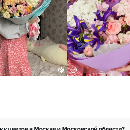
Или выберите из популярных
Москва и МО
Санкт-Петербург
Нижний Новгород
Самара
Казань
Уфа
Челябинск
Екатеринбург
Новосибирск
Омск
Волгоград
Воронеж
вку цветов в Москве и Московской области?