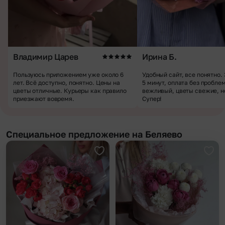
Владимир Царев
Ирина Б.
Пользуюсь приложением уже около 6
Удобный сайт, все понятно.
лет. Всё доступно, понятно. Цены на
5 минут, оплата без пробле
цветы отличные. Курьеры как правило
вежливый, цветы свежие, н
приезжают вовремя.
Супер!
Специальное предложение на Беляево
Добавить в избранное
Доба