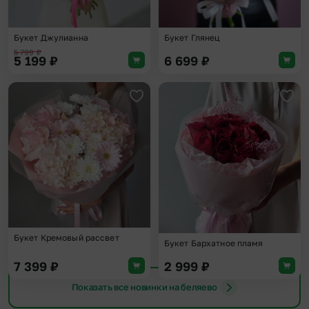
Букет Джулианна
Букет Глянец
5 799
₽
5 199
₽
6 699
₽
Добавить в избранное
Доба
Букет Кремовый рассвет
Букет Бархатное пламя
7 399
₽
2 999
₽
Показать все новинки на беляево