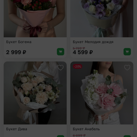
Букет Богема
Букет Мелодия дождя
5 799
₽
2 999
₽
4 599
₽
-20%
Добавить в избранное
Доба
Букет Дива
Букет Анабель
6 699
₽