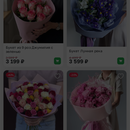
Букет из 9 роз Джумилия с
Букет Лунная река
зеленью
3 599
₽
4 499
₽
3 199
₽
3 599
₽
-40%
-20%
Добавить в избранное
Доба