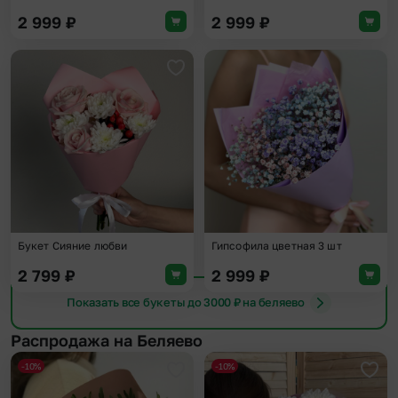
2 999
₽
2 999
₽
Добавить в избранное
Доба
Букет Сияние любви
Гипсофила цветная 3 шт
2 799
₽
2 999
₽
Показать все букеты до 3000 ₽ на беляево
Распродажа на Беляево
-10%
-10%
Добавить в избранное
Доба