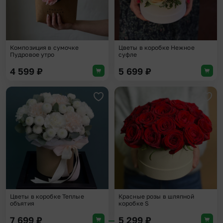
Композиция в сумочке
Цветы в коробке Нежное
Пудровое утро
суфле
4 599
₽
5 699
₽
Добавить в избранное
Доба
Цветы в коробке Теплые
Красные розы в шляпной
объятия
коробке S
7 699
₽
5 299
₽