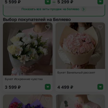
5 599
₽
5 299
₽
Показать все хиты продаж на беляево
Выбор покупателей на Беляево
Добавить в избранное
Доба
Букет Ванильный рассвет
Букет Искренние чувства
3 599
₽
4 499
₽
Добавить в избранное
Доба