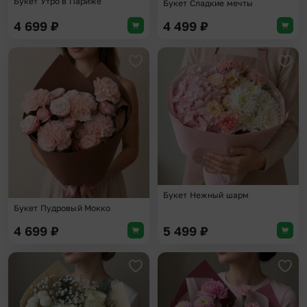
Букет Утро в Париже
Букет Сладкие мечты
4 699
₽
4 499
₽
Добавить в избранное
Доба
Букет Нежный шарм
Букет Пудровый Мокко
4 699
₽
5 499
₽
Добавить в избранное
Доба