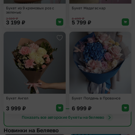
Букет из 9 кремовых роз с
Букет Мадагаскар
зеленью
3 599
₽
6 499
₽
3 199
₽
5 799
₽
Добавить в избранное
Доба
Букет Ангел
Букет Полдень в Провансе
3 999
₽
6 999
₽
Показать все авторские букеты на беляево
Новинки на Беляево