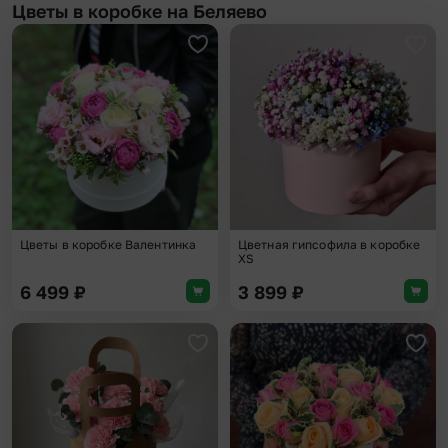
Цветы в коробке на Беляево
Добавить в избранное
Доба
Цветы в коробке Валентинка
Цветная гипсофила в коробке
XS
6 499
₽
3 899
₽
Добавить в избранное
Доба