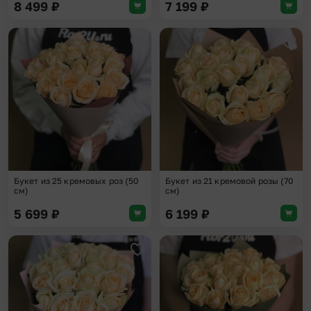
8 499
₽
7 199
₽
Добавить в избранное
Доба
Букет из 25 кремовых роз (50
Букет из 21 кремовой розы (70
см)
см)
5 699
₽
6 199
₽
Добавить в избранное
Доба