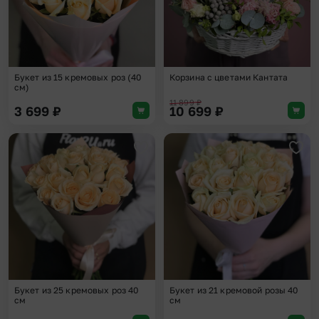
Букет из 15 кремовых роз (40
Корзина с цветами Кантата
см)
11 899
₽
3 699
₽
10 699
₽
Добавить в избранное
Доба
Букет из 25 кремовых роз 40
Букет из 21 кремовой розы 40
см
см