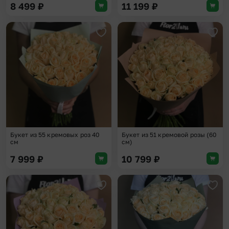
8 499
₽
11 199
₽
Добавить в избранное
Доба
Букет из 55 кремовых роз 40
Букет из 51 кремовой розы (60
см
см)
7 999
₽
10 799
₽
Добавить в избранное
Доба