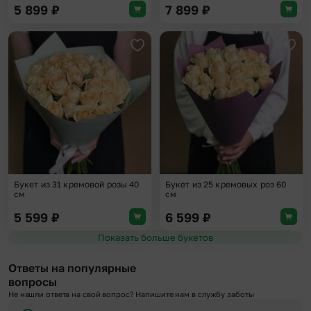
5 899
₽
7 899
₽
Добавить в избранное
Доба
Букет из 31 кремовой розы 40
Букет из 25 кремовых роз 60
см
см
5 599
₽
6 599
₽
Показать больше букетов
Ответы на популярные
вопросы
Не нашли ответа на свой вопрос? Напишите нам в службу заботы