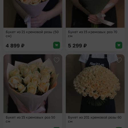
Букет из 21 кремовой розы (50
Букет из 15 кремовых роз 70
см)
см
4 899
₽
5 299
₽
Добавить в избранное
Доба
Букет из 15 кремовых роз 50
Букет из 201 кремовой розы 60
см
см