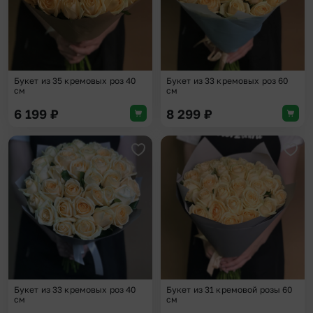
Букет из 35 кремовых роз 40
Букет из 33 кремовых роз 60
см
см
6 199
₽
8 299
₽
Добавить в избранное
Доба
Букет из 33 кремовых роз 40
Букет из 31 кремовой розы 60
см
см