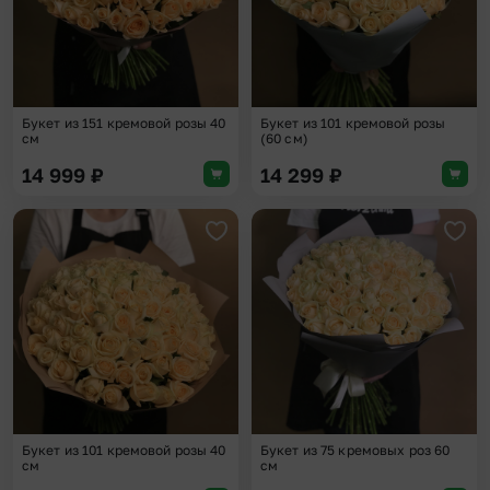
Букет из 151 кремовой розы 40
Букет из 101 кремовой розы
см
(60 см)
14 999
₽
14 299
₽
Добавить в избранное
Доба
Букет из 101 кремовой розы 40
Букет из 75 кремовых роз 60
см
см