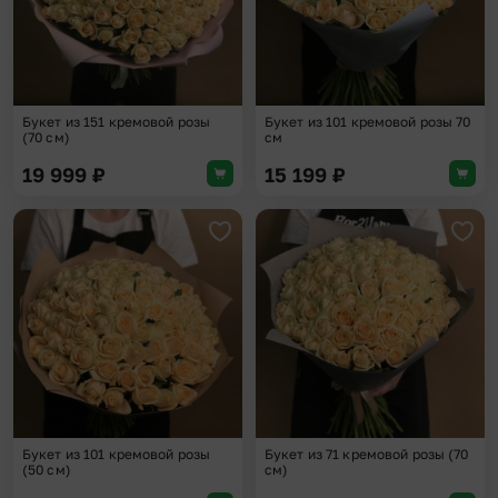
Букет из 151 кремовой розы
Букет из 101 кремовой розы 70
(70 см)
см
19 999
₽
15 199
₽
Добавить в избранное
Доба
Букет из 101 кремовой розы
Букет из 71 кремовой розы (70
(50 см)
см)