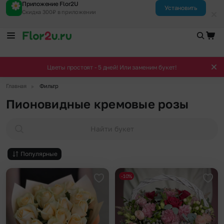
Приложение Flor2U
Установить
Скидка 300₽ в приложении
Цветы простоят - 5 дней! Или заменим букет!
▶
Главная
Фильтр
Пионовидные кремовые розы
Найти букет
Популярные
-10%
Добавить в избранное
Доба