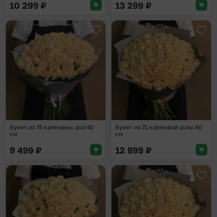
10 299
₽
13 299
₽
Добавить в избранное
Доба
Букет из 75 кремовых роз 40
Букет из 71 кремовой розы 60
см
см
9 499
₽
12 899
₽
Добавить в избранное
Доба