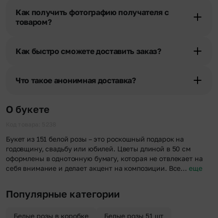
получателя, наши менеджеры связываются с получателем и
Как получить фотографию получателя с
уточняют адрес и удобное время доставки.
товаром?
При оформлении заказа Вы можете сделать отметку в поле
«Фото получателя с букетом». Фотография делается только с
Как быстро сможете доставить заказ?
разрешения получателя, после чего высылается заказчику на
указанный им почтовый адрес в срок от 1 до 3 дней. Услуга
Мы оперативно доставим цветы по любому адресу города и
бесплатная.
области при условии соблюдения трехчасового временного
Что такое анонимная доставка?
отрезка. Хотите получить цветы раньше? Оформите услугу
срочной доставки, и мы доставим букет менее чем через 2 часа
Хотите сделать приятный сюрприз конфиденциально? При
после оформления заказа.
оформлении заказа Вы можете сделать отметку в поле
О букете
«Анонимная доставка». Мы гарантируем анонимность
отправителя. Услуга бесплатная.
Код товара: 5238
Букет из 151 белой розы – это роскошный подарок на
годовщину, свадьбу или юбилей. Цветы длиной в 50 см
оформлены в однотонную бумагу, которая не отвлекает на
себя внимание и делает акцент на композиции. Все…
еще
Популярные категории
Белые розы в коробке
Белые розы 51 шт