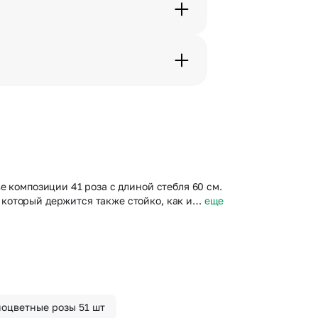
с в срок от 1 до 3 дней. Услуга
дения трехчасового временного
вим букет менее чем через 2
 сделать отметку в поле
е композиции 41 роза с длиной стебля 60 см.
 который держится также стойко, как и…
еще
ноцветные розы 51 шт