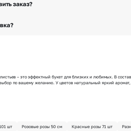
го высылается заказчику на указанный им почтовый адре
вить заказ?
о любому адресу города и области при условии соблю
раньше? Оформите услугу срочной доставки, и мы доста
авка?
з конфиденциально? При оформлении заказа Вы можете
тируем анонимность отправителя. Услуга бесплатная.
истьев – это эффектный букет для близких и любимых. В состав
ыбор по вашему желанию. У цветов натуральный яркий аромат,
101 шт
Розовые розы 50 см
Красные розы 71 шт
Раз