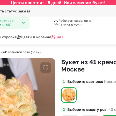
Цветы простоят - 5 дней! Или заменим букет!
ть статус заказа
 цветов в
Работаем ежедневно
а и МО
24 часа в сутки
в коробке
Цветы в корзине
SALE
 из 41 кремовой розы (60 см)
По цвету
Категории
писка из роддома
гкие игрушки
День Рождения
Вазы к букетам
Букет из 41 кремо
 Февраля
пперы
День Учителя
Конфеты к букетам
за
Белые розы
По виду цветка
С
Москве
Добавить в избранное
Марта
Новый Год
Красные розы
Букеты до 2500 руб
Ав
мая
Пасха
Выберите цвет роз
Кремо
Кремовые розы
Распродажа
Цв
пускной
Последний звонок
Малиновые розы
Букеты от 4000 руб. (премиу
Цв
довщина
Повышение
Разноцветные розы
Букеты 2500 - 4000 руб.
До
я роза
Розовые розы
Букеты 1500 - 2600 руб.
До
Выберите высоту роз
40
Недорогие цветы
До