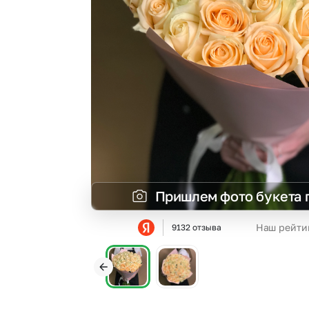
Гвоздики
Сухоцветы
Гипсофила
Фрезия
Гортензии
Эустома
Ирисы
Пришлем фото букета 
Наш рейти
9132 отзыва