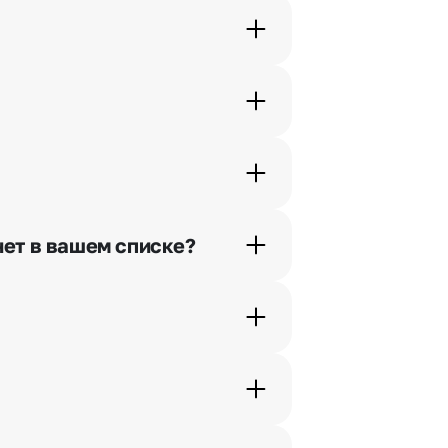
орячей линии или в чате.
шими менеджерами по телефонам
нет в вашем списке?
ьно найдем выход из ситуации.
жеры связываются с получателем
. Фотография делается только с