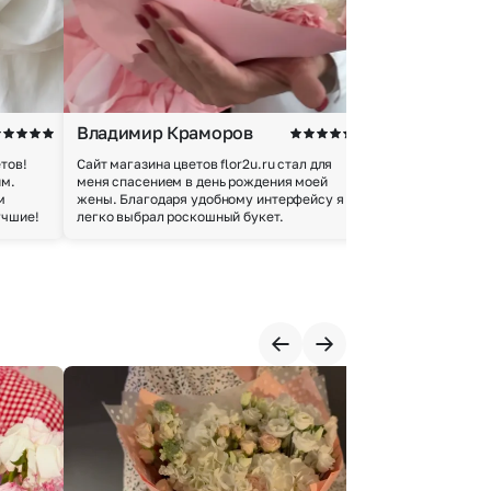
Владимир Краморов
Андрей Б.
тов!
Сайт магазина цветов flor2u.ru стал для
Покупкой остался
им.
меня спасением в день рождения моей
доставки осущес
м
жены. Благодаря удобному интерфейсу я
качество цветов 
учшие!
легко выбрал роскошный букет.
добросовестно.