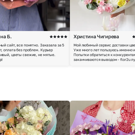
на Б.
Христина Чигирева
ный сайт, все понятно. Заказала за 5
Мой любимый сервис доставки цве
т, оплата без проблем. Курьер
Уже много лет пользуюсь именно 
ивый, цветы свежие, не мятые.
Попытки обратиться к конкурента
р!
заканчиваются выводом - flor2u л