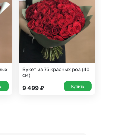
вых
Букет из 75 красных роз (40
см)
ь
Купить
9 499
₽