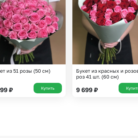
Казань
Уфа
Челябинск
Екатеринбург
Новосибирск
Омск
Волгоград
Воронеж
ет из 51 розы (50 см)
Букет из красных и розо
роз 41 шт. (60 см)
Купить
Купит
399
₽
9 699
₽