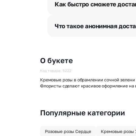
разрешения получателя, после че
Как быстро сможете доста
бесплатная.
Мы оперативно доставим цветы п
отрезка. Хотите получить цветы 
Что такое анонимная дост
часа после оформления заказа.
Хотите сделать приятный сюрпри
«Анонимная доставка». Мы гаран
О букете
Код товара: 5222
Кремовые розы в обрамлении сочной зелени л
Флористы сделают красивое оформление на в
Популярные категории
Розовые розы Сердце
Кремовые розы 