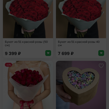
Букет из 51 красной розы (50
Букет из 51 красной розы 40
см)
см
9 399
₽
7 699
₽
-10%
Добавить в избранное
Доба