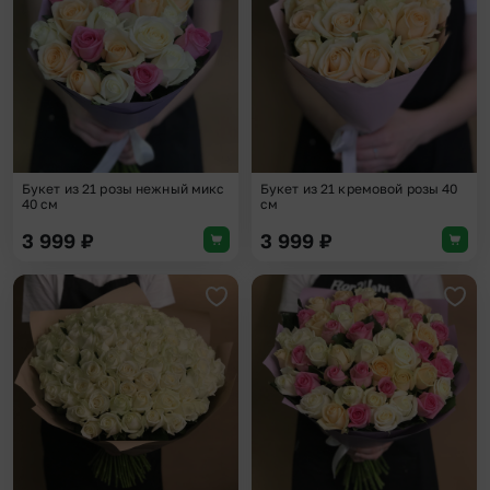
Букет из 21 розы нежный микс
Букет из 21 кремовой розы 40
40 см
см
3 999
₽
3 999
₽
Добавить в избранное
Доба