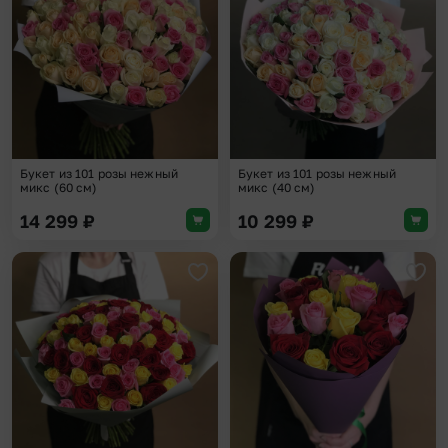
Букет из 101 розы нежный
Букет из 101 розы нежный
микс (60 см)
микс (40 см)
14 299
₽
10 299
₽
Добавить в избранное
Доба