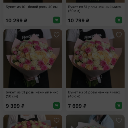
Букет из 101 белой розы 40 см
Букет из 51 розы нежный микс
(60 см)
10 299
₽
10 799
₽
Добавить в избранное
Доба
Букет из 51 розы нежный микс
Букет из 51 розы нежный микс
(50 см)
(40 см)
9 399
₽
7 699
₽
Добавить в избранное
Доба