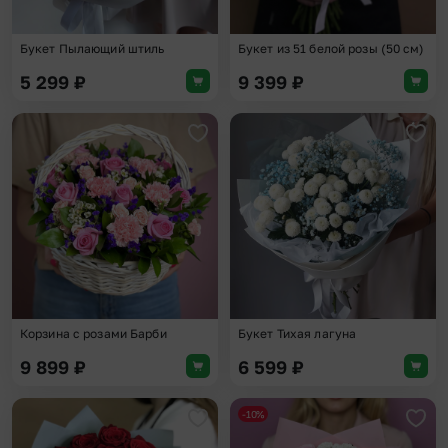
Букет Пылающий штиль
Букет из 51 белой розы (50 см)
5 299
₽
9 399
₽
Добавить в избранное
Доба
Корзина с розами Барби
Букет Тихая лагуна
9 899
₽
6 599
₽
-10%
Добавить в избранное
Доба