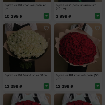
Букет из 101 красной розы 40
Букет из 21 розы яркий микс
см
(40 см)
10 299
₽
3 999
₽
Добавить в избранное
Доба
Букет из 101 белой розы 50 см
Букет из 101 красной розы (50
см)
12 399
₽
12 399
₽
Добавить в избранное
Доба