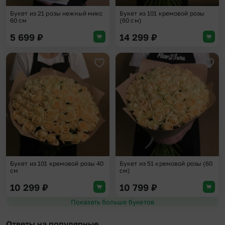
Букет из 21 розы нежный микс
Букет из 101 кремовой розы
60 см
(60 см)
5 699
₽
14 299
₽
Добавить в избранное
Доба
Букет из 101 кремовой розы 40
Букет из 51 кремовой розы (60
см
см)
10 299
₽
10 799
₽
Показать больше букетов
Ответы на популярные