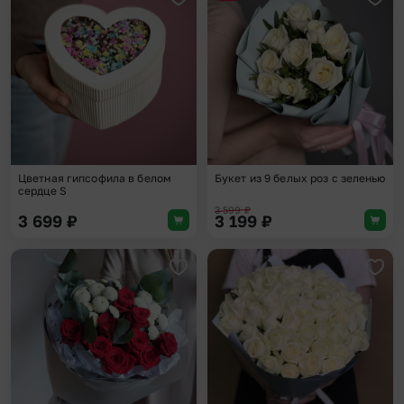
Добавить в избранное
Доба
Цветная гипсофила в белом
Букет из 9 белых роз с зеленью
сердце S
3 599
₽
3 699
₽
3 199
₽
Добавить в избранное
Доба