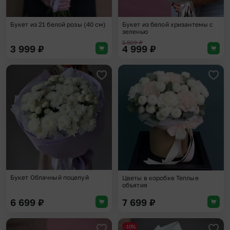
Букет из 21 белой розы (40 см)
Букет из белой хризантемы с
зеленью
5 599
₽
3 999
₽
4 999
₽
Добавить в избранное
Доба
Букет Облачный поцелуй
Цветы в коробке Теплые
объятия
6 699
₽
7 699
₽
-10%