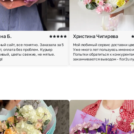
на Б.
Христина Чигирева
ный сайт, все понятно. Заказала за 5
Мой любимый сервис доставки цве
т, оплата без проблем. Курьер
Уже много лет пользуюсь именно 
ивый, цветы свежие, не мятые.
Попытки обратиться к конкурента
р!
заканчиваются выводом - flor2u л