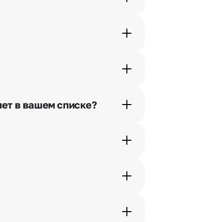
орячей линии или в чате.
шими менеджерами по телефонам
нет в вашем списке?
ьно найдем выход из ситуации.
жеры связываются с получателем
. Фотография делается только с
с в срок от 1 до 3 дней. Услуга