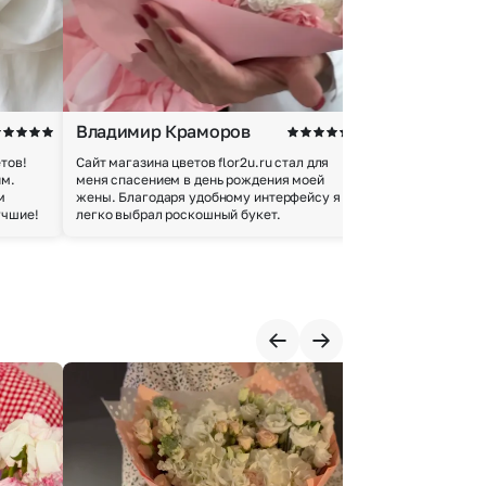
Владимир Краморов
Андрей Б.
тов!
Сайт магазина цветов flor2u.ru стал для
Покупкой остался
им.
меня спасением в день рождения моей
доставки осущес
м
жены. Благодаря удобному интерфейсу я
качество цветов 
учшие!
легко выбрал роскошный букет.
добросовестно.