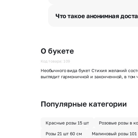
Мы оперативно доставим цветы п
отрезка. Хотите получить цветы 
Что такое анонимная дост
часа после оформления заказа.
Хотите сделать приятный сюрпри
«Анонимная доставка». Мы гаран
О букете
Код товара: 109
Необычного вида букет Стихия желаний сост
выглядит гармоничной и законченной, в том ч
Популярные категории
Красные розы 15 шт
Розовые розы в к
Розы 21 шт 60 см
Малиновый розы 101