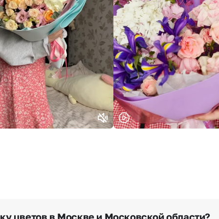
Выберите город доставки
Или выберите из популярных
Москва и МО
Санкт-Петербург
Нижний Новгород
Самара
Казань
Уфа
Челябинск
Екатеринбург
Новосибирск
Омск
Волгоград
Воронеж
вку цветов в Москве и Московской области?