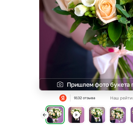
Гвоздики
Сухоцветы
Гипсофила
Фрезия
Гортензии
Эустома
Ирисы
Пришлем фото букета 
Наш рейти
9132 отзыва