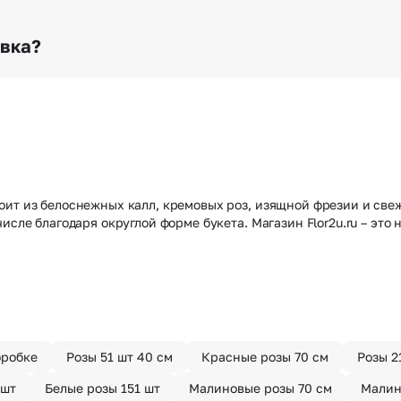
о любому адресу города и области при условии соблю
раньше? Оформите услугу срочной доставки, и мы доста
авка?
з конфиденциально? При оформлении заказа Вы можете
тируем анонимность отправителя. Услуга бесплатная.
оит из белоснежных калл, кремовых роз, изящной фрезии и све
исле благодаря округлой форме букета. Магазин Flor2u.ru – это
оробке
Розы 51 шт 40 см
Красные розы 70 см
Розы 2
 шт
Белые розы 151 шт
Малиновые розы 70 см
Малин