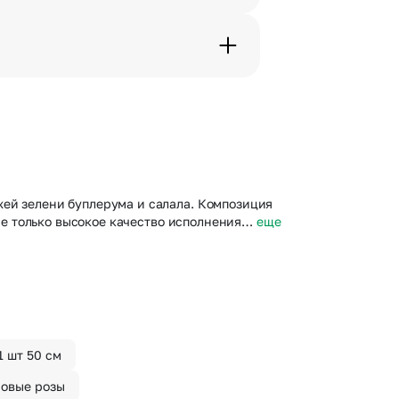
дения трехчасового временного
вим букет менее чем через 2
 сделать отметку в поле
жей зелени буплерума и салала. Композиция
 не только высокое качество исполнения…
еще
1 шт 50 см
овые розы