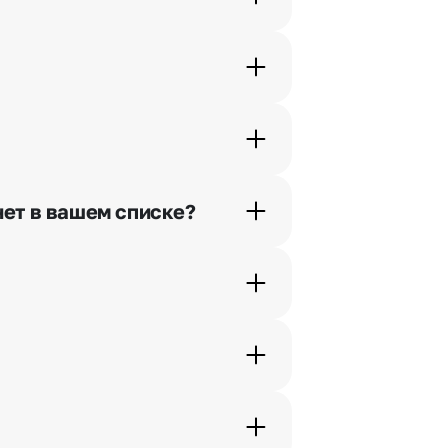
орячей линии или в чате.
шими менеджерами по телефонам
нет в вашем списке?
ьно найдем выход из ситуации.
жеры связываются с получателем
. Фотография делается только с
с в срок от 1 до 3 дней. Услуга