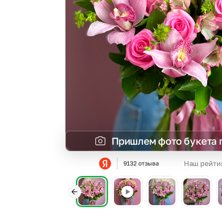
Гвоздики
Сухоцветы
Гипсофила
Фрезия
Гортензии
Эустома
Ирисы
Пришлем фото букета 
Наш рейти
9132 отзыва