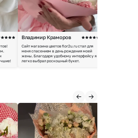
Владимир Краморов
Андрей Б.
тов!
Сайт магазина цветов flor2u.ru стал для
Покупкой остался
им.
меня спасением в день рождения моей
доставки осущес
м
жены. Благодаря удобному интерфейсу я
качество цветов 
учшие!
легко выбрал роскошный букет.
добросовестно.