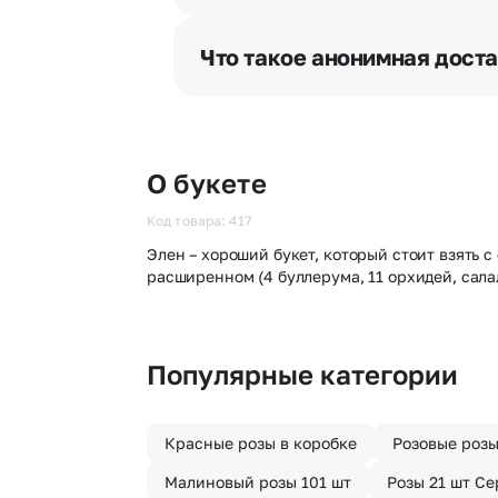
Мы оперативно доставим цветы п
отрезка. Хотите получить цветы 
Что такое анонимная дост
часа после оформления заказа.
Хотите сделать приятный сюрпри
«Анонимная доставка». Мы гаран
О букете
Код товара: 417
Элен – хороший букет, который стоит взять с 
расширенном (4 буллерума, 11 орхидей, сала
Популярные категории
Красные розы в коробке
Розовые роз
Малиновый розы 101 шт
Розы 21 шт С