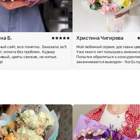
на Б.
Христина Чигирева
ный сайт, все понятно. Заказала за 5
Мой любимый сервис доставки цве
т, оплата без проблем. Курьер
Уже много лет пользуюсь именно 
ивый, цветы свежие, не мятые.
Попытки обратиться к конкурента
р!
заканчиваются выводом - flor2u л