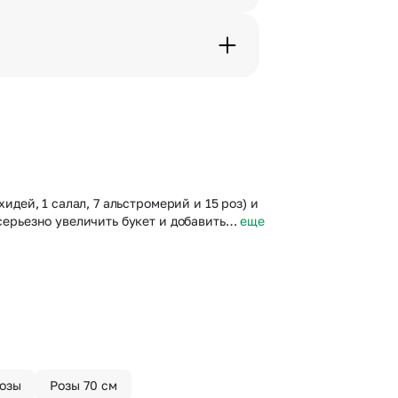
дения трехчасового временного
вим букет менее чем через 2
 сделать отметку в поле
идей, 1 салал, 7 альстромерий и 15 роз) и
 серьезно увеличить букет и добавить…
еще
озы
Розы 70 см