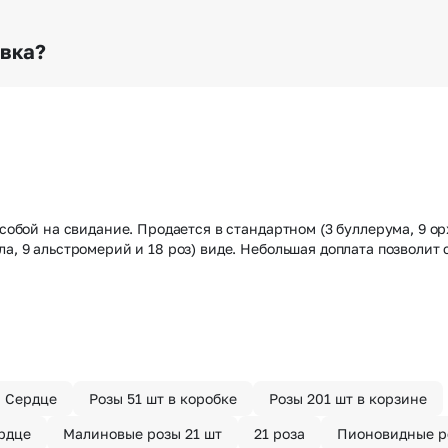
о любому адресу города и области при условии соблю
раньше? Оформите услугу срочной доставки, и мы доста
авка?
з конфиденциально? При оформлении заказа Вы можете
тируем анонимность отправителя. Услуга бесплатная.
собой на свидание. Продается в стандартном (3 буллерума, 9 орх
ла, 9 альстромерий и 18 роз) виде. Небольшая доплата позволит
ы Сердце
Розы 51 шт в коробке
Розы 201 шт в корзине
ердце
Малиновые розы 21 шт
21 роза
Пионовидные р