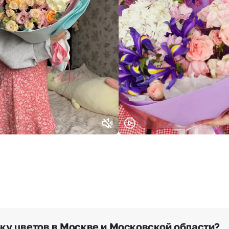
Выберите город доставки
Или выберите из популярных
Москва и МО
Санкт-Петербург
Нижний Новгород
Самара
Казань
Уфа
Челябинск
Екатеринбург
Новосибирск
Омск
Волгоград
Воронеж
вку цветов в Москве и Московской области?