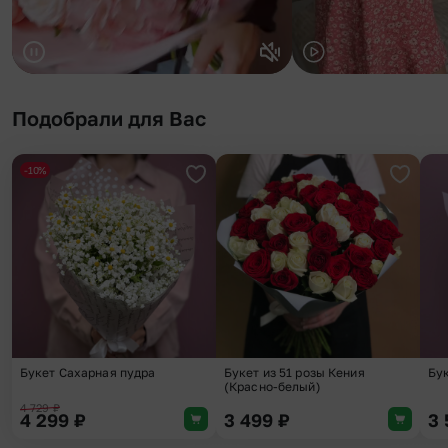
Подобрали для Вас
-10%
Добавить в избранное
Добави
Букет Сахарная пудра
Букет из 51 розы Кения
Бу
(Красно-белый)
4 729
₽
4 299
₽
3 499
₽
3