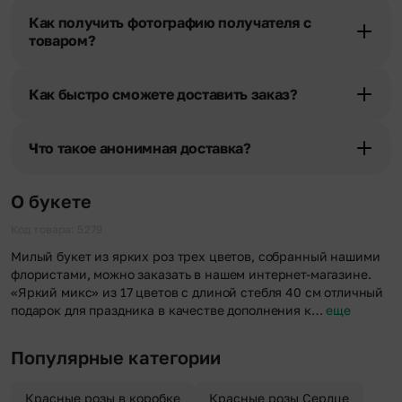
получателя, наши менеджеры связываются с получателем и
Как получить фотографию получателя с
уточняют адрес и удобное время доставки.
товаром?
При оформлении заказа Вы можете сделать отметку в поле
«Фото получателя с букетом». Фотография делается только с
Как быстро сможете доставить заказ?
разрешения получателя, после чего высылается заказчику на
указанный им почтовый адрес в срок от 1 до 3 дней. Услуга
Мы оперативно доставим цветы по любому адресу города и
бесплатная.
области при условии соблюдения трехчасового временного
Что такое анонимная доставка?
отрезка. Хотите получить цветы раньше? Оформите услугу
срочной доставки, и мы доставим букет менее чем через 2 часа
Хотите сделать приятный сюрприз конфиденциально? При
после оформления заказа.
оформлении заказа Вы можете сделать отметку в поле
О букете
«Анонимная доставка». Мы гарантируем анонимность
отправителя. Услуга бесплатная.
Код товара: 5279
Милый букет из ярких роз трех цветов, собранный нашими
флористами, можно заказать в нашем интернет-магазине.
«Яркий микс» из 17 цветов с длиной стебля 40 см отличный
подарок для праздника в качестве дополнения к…
еще
Популярные категории
Красные розы в коробке
Красные розы Сердце