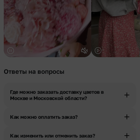
Ответы на вопросы
Где можно заказать доставку цветов в
Москве и Московской области?
Оформить доставку цветов можно в нашем приложении, на
сайте flor2u.ru, по телефону горячей линии или в чате.
Как можно оплатить заказ?
Мы предусмотрели все возможные варианты оплаты:
Наличными.
Как изменить или отменить заказ?
Банковскими картами Visa, MasterCard, МИР, сбп