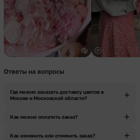
Ответы на вопросы
Где можно заказать доставку цветов в
Москве и Московской области?
Оформить доставку цветов можно в нашем приложении, на
сайте flor2u.ru, по телефону горячей линии или в чате.
Как можно оплатить заказ?
Мы предусмотрели все возможные варианты оплаты:
Наличными.
Как изменить или отменить заказ?
Банковскими картами Visa, MasterCard, МИР, сбп