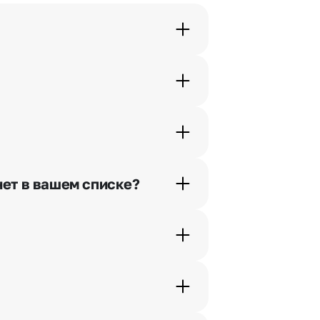
орячей линии или в чате.
шими менеджерами по телефонам
нет в вашем списке?
ьно найдем выход из ситуации.
жеры связываются с получателем
. Фотография делается только с