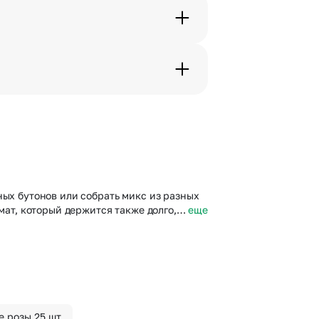
с в срок от 1 до 3 дней. Услуга
дения трехчасового временного
вим букет менее чем через 2
 сделать отметку в поле
ных бутонов или собрать микс из разных
омат, который держится также долго,…
еще
 розы 25 шт