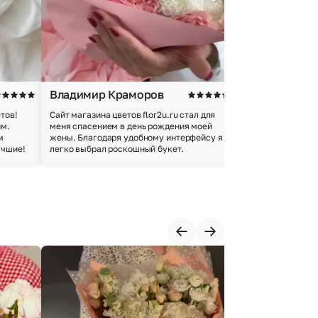
Владимир Краморов
Андрей Б.
тов!
Сайт магазина цветов flor2u.ru стал для
Покупкой остался
им.
меня спасением в день рождения моей
доставки осущес
м
жены. Благодаря удобному интерфейсу я
качество цветов 
учшие!
легко выбрал роскошный букет.
добросовестно.