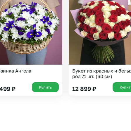
Казань
Уфа
Челябинск
Екатеринбург
Новосибирск
Омск
Волгоград
Воронеж
зинка Ангела
Букет из красных и белы
роз 71 шт. (60 см)
Купить
Купит
 499
₽
12 899
₽