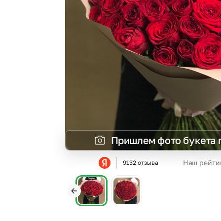
Гвоздики
Сухоцветы
Гипсофила
Фрезия
Гортензии
Эустома
Ирисы
Пришлем фото букета 
Наш рейти
9132 отзыва