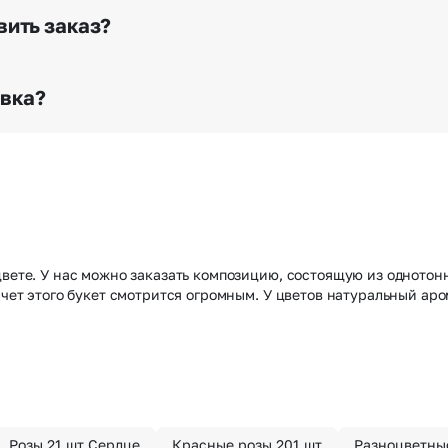
го высылается заказчику на указанный им почтовый адре
вить заказ?
о любому адресу города и области при условии соблю
раньше? Оформите услугу срочной доставки, и мы доста
авка?
з конфиденциально? При оформлении заказа Вы можете
тируем анонимность отправителя. Услуга бесплатная.
цвете. У нас можно заказать композицию, состоящую из однотон
 счет этого букет смотрится огромным. У цветов натуральный ар
Розы 21 шт Сердце
Красные розы 201 шт
Разноцветные