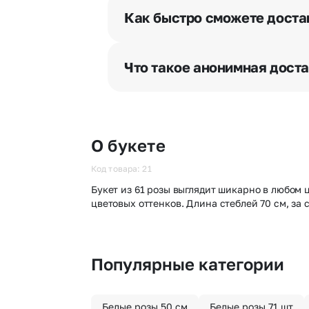
разрешения получателя, после че
Как быстро сможете доста
бесплатная.
Мы оперативно доставим цветы п
отрезка. Хотите получить цветы 
Что такое анонимная дост
часа после оформления заказа.
Хотите сделать приятный сюрпри
«Анонимная доставка». Мы гаран
О букете
Код товара: 21
Букет из 61 розы выглядит шикарно в любом 
цветовых оттенков. Длина стеблей 70 см, за
Популярные категории
Белые розы 50 см
Белые розы 71 шт