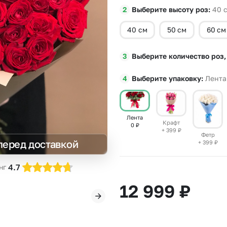
Выберите высоту роз
40
Insta букеты
До
Хиты продаж
Че
40 см
50 см
60 см
Новинки
В
Все категории
Выберите количество роз,
Выберите упаковку
Лента
Лента
Крафт
0
₽
+ 399
₽
Фетр
перед доставкой
+ 399
₽
4.7
нг
12 999
₽