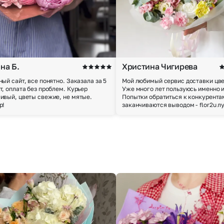
на Б.
Христина Чигирева
ный сайт, все понятно. Заказала за 5
Мой любимый сервис доставки цве
т, оплата без проблем. Курьер
Уже много лет пользуюсь именно 
ивый, цветы свежие, не мятые.
Попытки обратиться к конкурента
р!
заканчиваются выводом - flor2u л