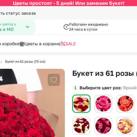
Цветы простоят - 5 дней! Или заменим букет!
ть статус заказа
 цветов в
Работаем ежедневно
а и МО
24 часа в сутки
в коробке
Цветы в корзине
SALE
▶
Букет из 61 розы (70 см)
По цвету
Категории
писка из роддома
гкие игрушки
День Рождения
Вазы к букетам
Букет из 61 розы 
 Февраля
пперы
День Учителя
Конфеты к букетам
за
Белые розы
По виду цветка
С
Добавить в избранное
Марта
Новый Год
Выберите цвет роз
Яркий
Красные розы
Букеты до 2500 руб
Ав
мая
Пасха
Кремовые розы
Распродажа
Цв
пускной
Последний звонок
Малиновые розы
Букеты от 4000 руб. (премиу
Цв
довщина
Повышение
Разноцветные розы
Букеты 2500 - 4000 руб.
До
я роза
Розовые розы
Букеты 1500 - 2600 руб.
До
Недорогие цветы
До