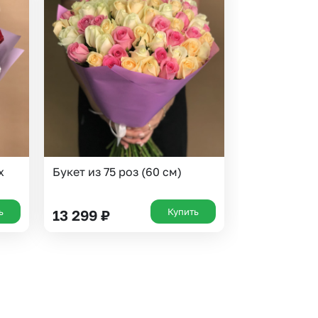
х
Букет из 75 роз (60 см)
ь
Купить
13 299
₽