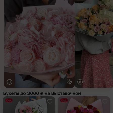
Букеты до 3000 ₽ на Выставочной
-10%
-20%
Добавить в избранное
Доба