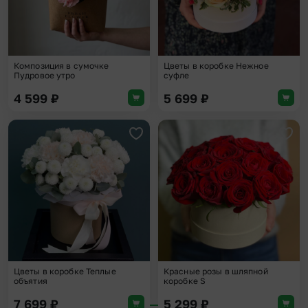
Композиция в сумочке
Цветы в коробке Нежное
Пудровое утро
суфле
4 599
₽
5 699
₽
Добавить в избранное
Доба
Цветы в коробке Теплые
Красные розы в шляпной
объятия
коробке S
7 699
₽
5 299
₽