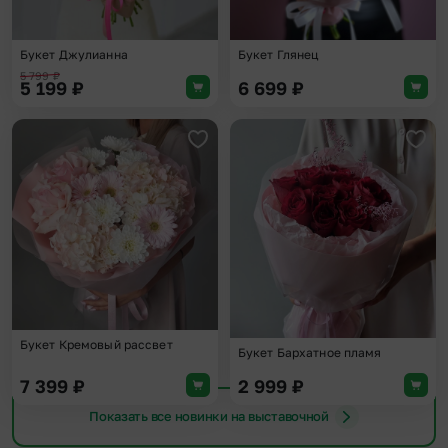
Букет Джулианна
Букет Глянец
5 799
₽
5 199
₽
6 699
₽
Добавить в избранное
Доба
Букет Кремовый рассвет
Букет Бархатное пламя
7 399
₽
2 999
₽
Показать все новинки на выставочной