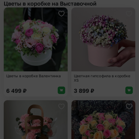
Цветы в коробке на Выставочной
Добавить в избранное
Доба
Цветы в коробке Валентинка
Цветная гипсофила в коробке
XS
6 499
₽
3 899
₽
Добавить в избранное
Доба