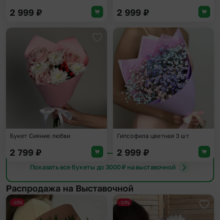
2 999
₽
2 999
₽
Добавить в избранное
Доба
Букет Сияние любви
Гипсофила цветная 3 шт
2 799
₽
2 999
₽
Показать все букеты до 3000 ₽ на выставочной
Распродажа на Выставочной
-10%
-10%
Добавить в избранное
Доба