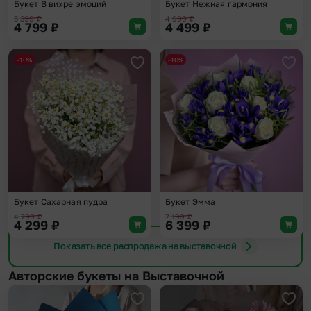
Букет В вихре эмоций
Букет Нежная гармония
5 399
₽
4 999
₽
4 799
₽
4 499
₽
-10%
-10%
Добавить в избранное
Доба
Букет Сахарная пудра
Букет Эмма
4 799
₽
7 199
₽
4 299
₽
6 399
₽
Показать все распродажа на выставочной
Авторские букеты на Выставочной