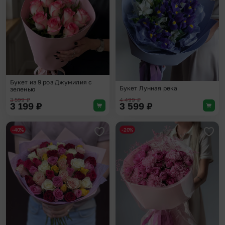
Букет из 9 роз Джумилия с
Букет Лунная река
зеленью
3 599
₽
4 499
₽
3 199
₽
3 599
₽
-40%
-20%
Добавить в избранное
Доба