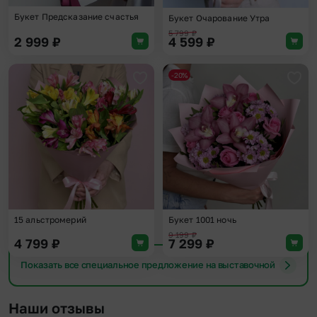
Букет Предсказание счастья
Букет Очарование Утра
5 799
₽
2 999
₽
4 599
₽
-20%
Добавить в избранное
Доба
15 альстромерий
Букет 1001 ночь
9 199
₽
4 799
₽
7 299
₽
Показать все специальное предложение на выставочной
Наши отзывы