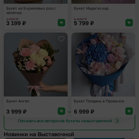
Букет из 9 кремовых роз с
Букет Мадагаскар
зеленью
3 599
₽
6 499
₽
3 199
₽
5 799
₽
Добавить в избранное
Доба
Букет Ангел
Букет Полдень в Провансе
3 999
₽
6 999
₽
Показать все авторские букеты на выставочной
Новинки на Выставочной