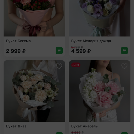
Букет Богема
Букет Мелодия дождя
5 799
₽
2 999
₽
4 599
₽
-20%
Добавить в избранное
Доба
Букет Дива
Букет Анабель
6 699
₽