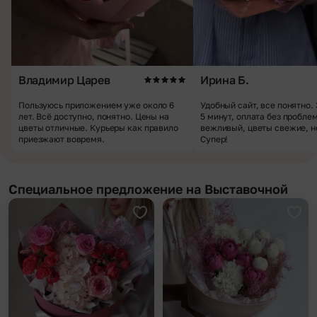
Владимир Царев
Ирина Б.
Пользуюсь приложением уже около 6
Удобный сайт, все понятно.
лет. Всё доступно, понятно. Цены на
5 минут, оплата без пробле
цветы отличные. Курьеры как правило
вежливый, цветы свежие, н
приезжают вовремя.
Супер!
Специальное предложение на Выставочной
Добавить в избранное
Доба