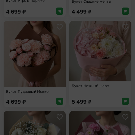
Букет Утро в Париже
Букет Сладкие мечты
4 699
₽
4 499
₽
Добавить в избранное
Доба
Букет Нежный шарм
Букет Пудровый Мокко
4 699
₽
5 499
₽
Добавить в избранное
Доба