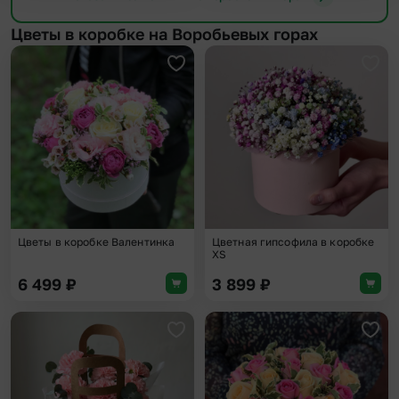
Цветы в коробке на Воробьевых горах
Добавить в избранное
Доба
Цветы в коробке Валентинка
Цветная гипсофила в коробке
XS
6 499
₽
3 899
₽
Добавить в избранное
Доба