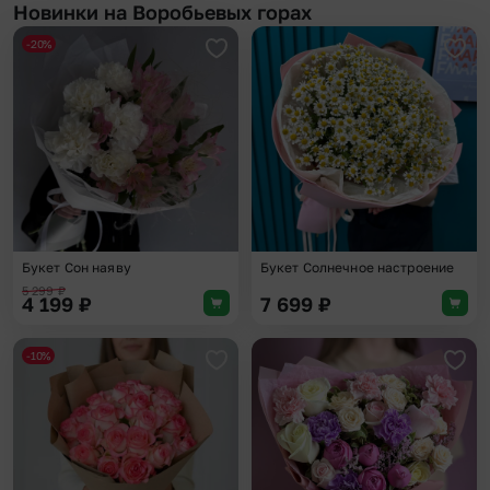
Новинки на Воробьевых горах
-20%
Добавить в избранное
Доба
Букет Сон наяву
Букет Солнечное настроение
5 299
₽
4 199
₽
7 699
₽
-10%
Добавить в избранное
Доба