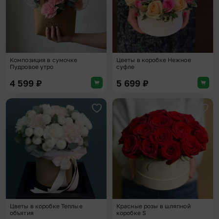
Композиция в сумочке
Цветы в коробке Нежное
Пудровое утро
суфле
4 599
₽
5 699
₽
Добавить в избранное
Доба
Цветы в коробке Теплые
Красные розы в шляпной
объятия
коробке S