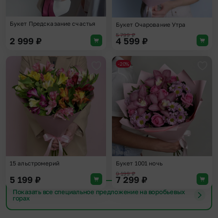
Букет Предсказание счастья
Букет Очарование Утра
5 799
₽
2 999
₽
4 599
₽
-20%
Добавить в избранное
Доба
15 альстромерий
Букет 1001 ночь
9 199
₽
5 199
₽
7 299
₽
Показать все специальное предложение на воробьевых
горах