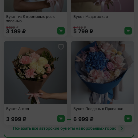
Букет из 9 кремовых роз с
Букет Мадагаскар
зеленью
3 599
₽
6 499
₽
3 199
₽
5 799
₽
Добавить в избранное
Доба
Букет Ангел
Букет Полдень в Провансе
3 999
₽
6 999
₽
Показать все авторские букеты на воробьевых горах