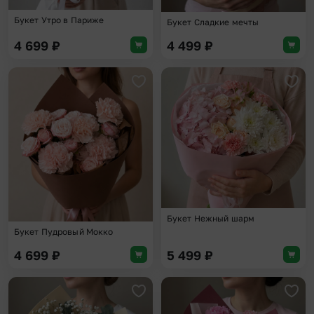
Букет Утро в Париже
Букет Сладкие мечты
4 699
₽
4 499
₽
Добавить в избранное
Доба
Букет Нежный шарм
Букет Пудровый Мокко
4 699
₽
5 499
₽
Добавить в избранное
Доба