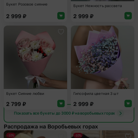
Букет Розовое сияние
Букет Нежность рассвета
2 999
₽
2 999
₽
Добавить в избранное
Доба
Букет Сияние любви
Гипсофила цветная 3 шт
2 799
₽
2 999
₽
Показать все букеты до 3000 ₽ на воробьевых горах
Распродажа на Воробьевых горах
-10%
-10%