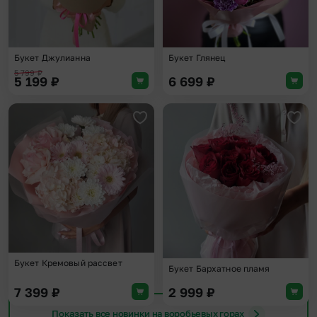
Букет Джулианна
Букет Глянец
5 799
₽
5 199
₽
6 699
₽
Добавить в избранное
Доба
Букет Кремовый рассвет
Букет Бархатное пламя
7 399
₽
2 999
₽
Показать все новинки на воробьевых горах