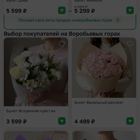
Букет Дива
Букет Анабель
6 699
₽
5 599
₽
5 299
₽
Показать все хиты продаж на воробьевых горах
Выбор покупателей на Воробьевых горах
Добавить в избранное
Доба
Букет Ванильный рассвет
Букет Искренние чувства
3 599
₽
4 499
₽