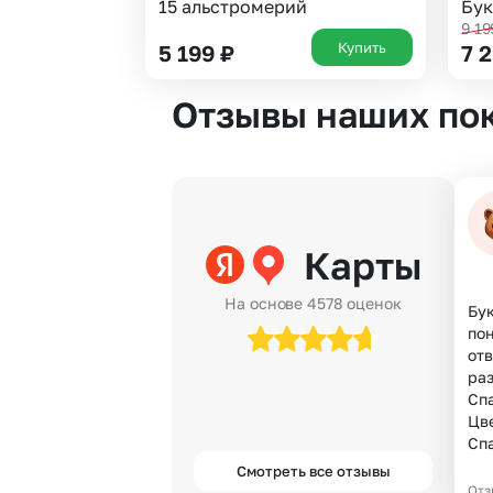
15 альстромерий
Бук
9 1
Купить
5 199
₽
7 
Отзывы наших по
Карты
На основе 4578 оценок
Бук
по
отв
раз
Спа
Цве
Сп
Смотреть все отзывы
Отз