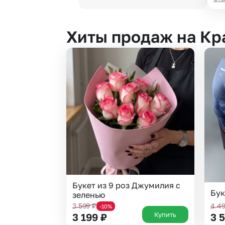
Хиты продаж на Кр
Букет из 9 роз Джумилия с
Бук
зеленью
3 599
₽
4 4
-10%
Купить
3 199
₽
3 