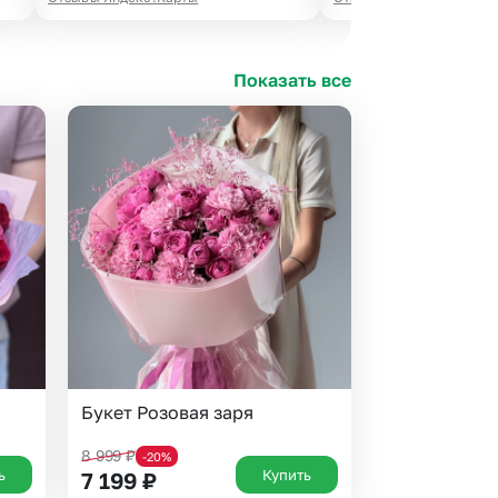
Показать все
Букет Розовая заря
8 999
₽
-20%
ь
Купить
7 199
₽