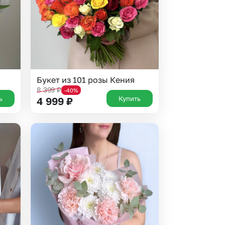
Букет из 101 розы Кения
8 399
₽
-40%
ь
Купить
4 999
₽