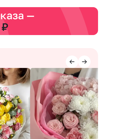
аказа —
 ₽