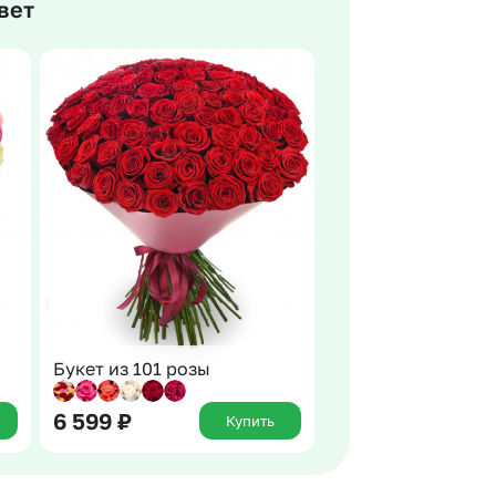
вет
 10000 рублей
Все получатели
рная пятница
ыбор покупателей
Букет из 101 розы
6 599
₽
Купить