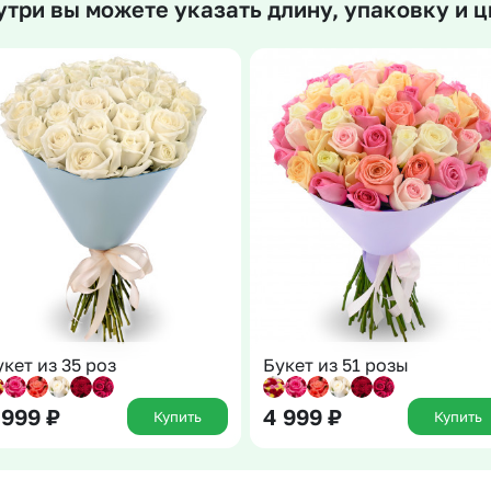
утри вы можете указать длину, упаковку и ц
Insta букеты
До
Хиты продаж
Че
Новинки
В
Все категории
укет из 35 роз
Букет из 51 розы
 999
₽
4 999
₽
Купить
Купить