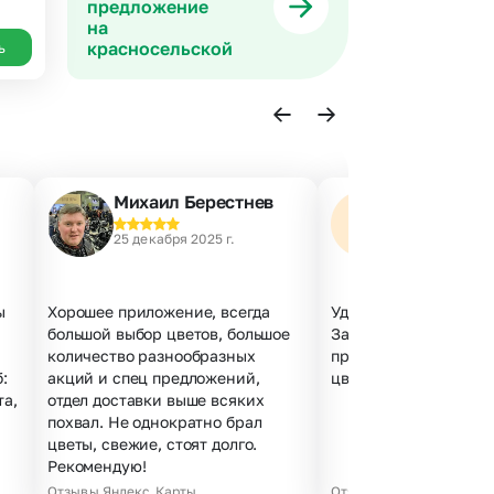
предложение
на
красносельской
ь
Михаил Берестнев
Наталья А.
25 декабря 2025 г.
23 декабря 202
ы
Хорошее приложение, всегда
Удобный сайт, все по
большой выбор цветов, большое
Заказала за 5 минут,
количество разнообразных
проблем. Курьер веж
:
акций и спец предложений,
цветы свежие, не мят
та,
отдел доставки выше всяких
похвал. Не однократно брал
цветы, свежие, стоят долго.
Рекомендую!
Отзывы Яндекс.Карты
Отзывы Яндекс.Карты