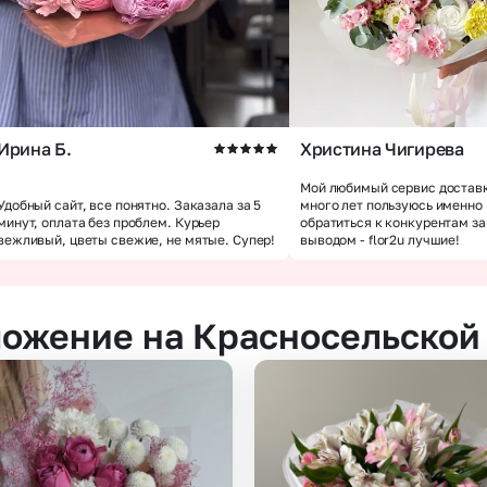
Ирина Б.
Христина Чигирева
Мой любимый сервис доставк
Удобный сайт, все понятно. Заказала за 5
много лет пользуюсь именно
минут, оплата без проблем. Курьер
обратиться к конкурентам з
вежливый, цветы свежие, не мятые. Супер!
выводом - flor2u лучшие!
ожение на Красносельской