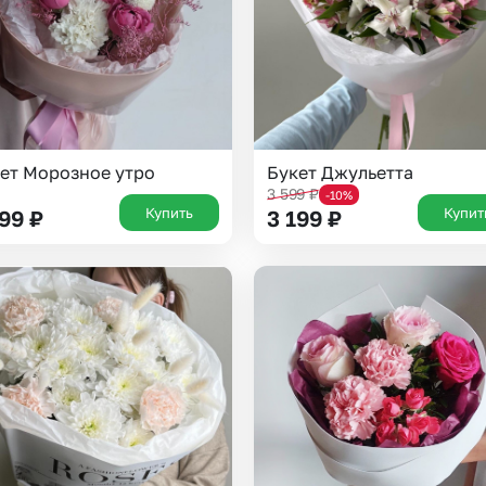
ет Морозное утро
Букет Джульетта
3 599
₽
-10%
Купить
Купит
199
₽
3 199
₽
Выберите город доставки
Или выберите из популярных
Москва и МО
Санкт-Петербург
Нижний Новгород
Самара