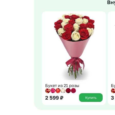
Вн
Гвоздики
Сухоцветы
Гипсофила
Фрезия
Гортензии
Эустома
Ирисы
Букет из 21 розы
Б
2 599
₽
3
Купить