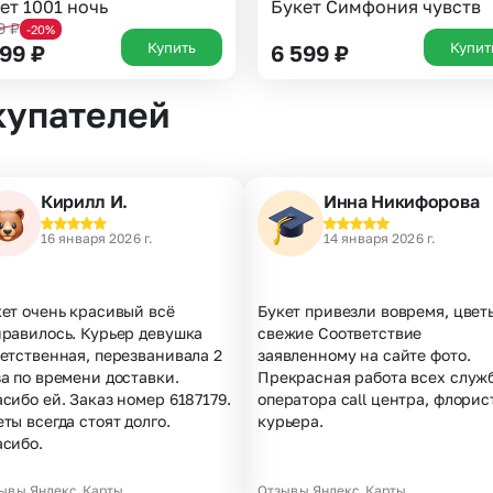
ет 1001 ночь
Букет Симфония чувств
99
₽
-20%
Купить
Купит
299
₽
6 599
₽
купателей
Кирилл И.
Инна Никифорова
16 января 2026 г.
14 января 2026 г.
ет очень красивый всё
Букет привезли вовремя, цвет
нравилось. Курьер девушка
свежие Соответствие
етственная, перезванивала 2
заявленному на сайте фото.
а по времени доставки.
Прекрасная работа всех служб
сибо ей. Заказ номер 6187179.
оператора call центра, флорис
ты всегда стоят долго.
курьера.
асибо.
ывы Яндекс.Карты
Отзывы Яндекс.Карты