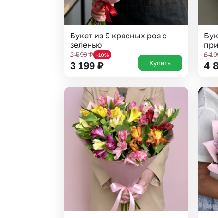
Букет из 9 красных роз с
Бук
зеленью
при
3 599
₽
6 1
-10%
Купить
3 199
₽
4 