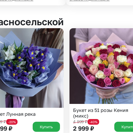
асносельской
Букет из 51 розы Кения
ет Лунная река
(микс)
99
₽
4 999
₽
-20%
-40%
Купить
Купит
599
₽
2 999
₽