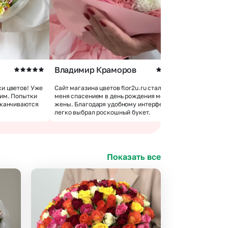
Владимир Краморов
Андрей 
и цветов! Уже
Сайт магазина цветов flor2u.ru стал для
 им. Попытки
меня спасением в день рождения моей
Покупкой 
аканчиваются
жены. Благодаря удобному интерфейсу я
доставки 
легко выбрал роскошный букет.
цветов хо
Показать все