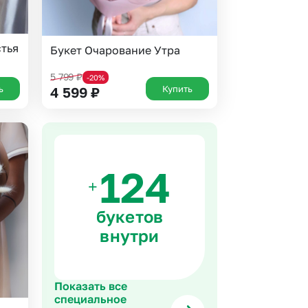
стья
Букет Очарование Утра
5 799
₽
-20%
ь
Купить
4 599
₽
+
букетов
внутри
Показать все
специальное