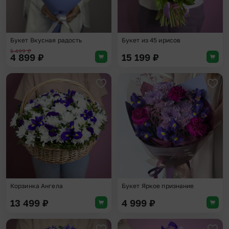
Букет Вкусная радость
Букет из 45 ирисов
5 499
₽
4 899
₽
15 199
₽
Добавить в избранное
Доба
Корзинка Ангела
Букет Яркое признание
13 499
₽
4 999
₽