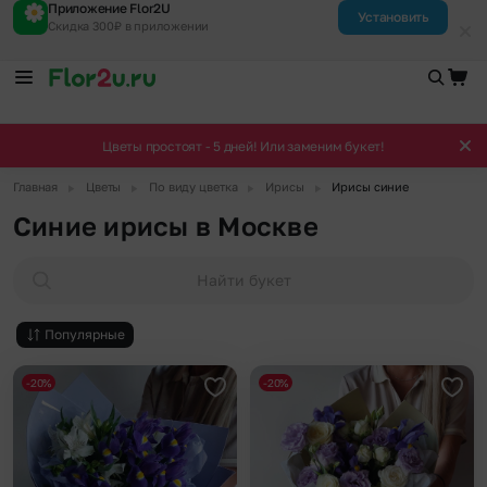
Приложение Flor2U
Установить
Скидка 300₽ в приложении
Цветы простоят - 5 дней! Или заменим букет!
▶
▶
▶
▶
Главная
Цветы
По виду цветка
Ирисы
Ирисы синие
Синие ирисы в Москве
Найти букет
Популярные
-20%
-20%
Добавить в избранное
Доба