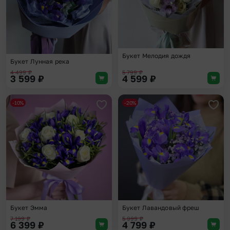
Букет Мелодия дождя
Букет Лунная река
4 499
₽
5 799
₽
3 599
₽
4 599
₽
-10%
-20%
Добавить в избранное
Доба
Букет Эмма
Букет Лавандовый фреш
7 199
₽
5 999
₽
6 399
₽
4 799
₽