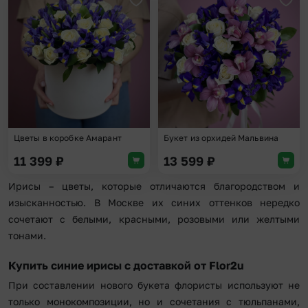
Добавить в избранное
Доба
Цветы в коробке Амарант
Букет из орхидей Мальвина
11 399
₽
13 599
₽
Ирисы – цветы, которые отличаются благородством и
изысканностью. В Москве их синих оттенков нередко
сочетают с белыми, красными, розовыми или желтыми
тонами.
Купить синие ирисы с доставкой от Flor2u
При составлении нового букета флористы используют не
только монокомпозиции, но и сочетания с тюльпанами,