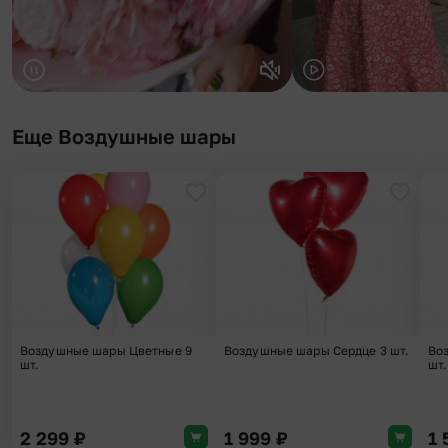
Еще Воздушные шары
Добавить в избранное
Добави
Воздушные шары Цветные 9
Воздушные шары Сердце 3 шт.
Во
шт.
шт.
2 299
₽
1 999
₽
1