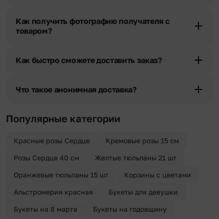
Да. У нас действует услуга «Уточнение адреса». Зная телефон
получателя, наши менеджеры связываются с получателем и
Как получить фотографию получателя с
уточняют адрес и удобное время доставки.
товаром?
При оформлении заказа Вы можете сделать отметку в поле
«Фото получателя с букетом». Фотография делается только с
Как быстро сможете доставить заказ?
разрешения получателя, после чего высылается заказчику на
указанный им почтовый адрес в срок от 1 до 3 дней. Услуга
Мы оперативно доставим цветы по любому адресу города и
бесплатная.
области при условии соблюдения трехчасового временного
Что такое анонимная доставка?
отрезка. Хотите получить цветы раньше? Оформите услугу
срочной доставки, и мы доставим букет менее чем через 2 часа
Хотите сделать приятный сюрприз конфиденциально? При
после оформления заказа.
оформлении заказа Вы можете сделать отметку в поле
Популярные категории
«Анонимная доставка». Мы гарантируем анонимность
отправителя. Услуга бесплатная.
Красные розы Сердце
Кремовые розы 15 см
Розы Сердце 40 см
Желтые тюльпаны 21 шт
Оранжевые тюльпаны 15 шт
Корзины с цветами
Альстромерия красная
Букеты для девушки
Букеты на 8 марта
Букеты на годовщину