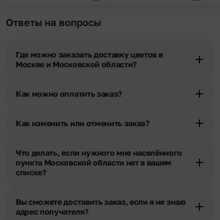
Ответы на вопросы
Где можно заказать доставку цветов в
Москве и Московской области?
Оформить доставку цветов можно в нашем приложении, на
сайте flor2u.ru, по телефону горячей линии или в чате.
Как можно оплатить заказ?
Мы предусмотрели все возможные варианты оплаты:
Наличными.
Как изменить или отменить заказ?
Банковскими картами Visa, MasterCard, МИР, сбп
Чтобы внести изменения, выбрать другой букет или добавить
Картами рассрочки Халва, Совесть и Свобода.
подарок свяжитесь с нашими менеджерами по телефонам
Через Yandex Pay, UnionPay,
Apple Pay (есть
Что делать, если нужного мне населённого
горячей линии или в чате, они помогут решить любой вопрос.
ограничения), Qiwi Кошелек.
пункта Московской области нет в вашем
Через Робокасса.
списке?
Свяжитесь с нашими менеджерами по телефонам горячей
линии или в чате. Мы обязательно найдем выход из ситуации.
Вы сможете доставить заказ, если я не знаю
адрес получателя?