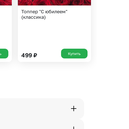
Топпер "С юбилеем"
(классика)
ь
Купить
499
₽
орячей линии или в чате.