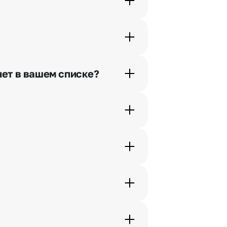
шими менеджерами по телефонам
нет в вашем списке?
ьно найдем выход из ситуации.
жеры связываются с получателем
. Фотография делается только с
с в срок от 1 до 3 дней. Услуга
дения трехчасового временного
вим букет менее чем через 2