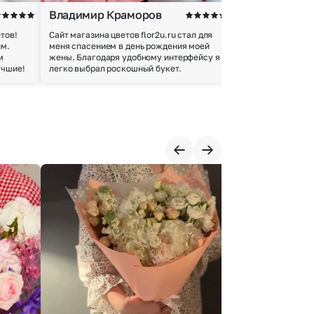
Владимир Краморов
Андрей Б.
тов!
Сайт магазина цветов flor2u.ru стал для
Покупкой остался
им.
меня спасением в день рождения моей
доставки осущес
м
жены. Благодаря удобному интерфейсу я
качество цветов 
учшие!
легко выбрал роскошный букет.
добросовестно.