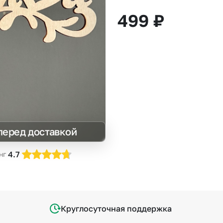
Insta букеты
До
499
₽
Хиты продаж
Че
Новинки
В
Все категории
перед доставкой
4.7
нг
Круглосуточная поддержка