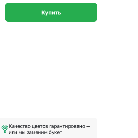
 10000 рублей
Все получатели
рная пятница
Купить
ыбор покупателей
Качество цветов гарантировано —
или мы заменим букет