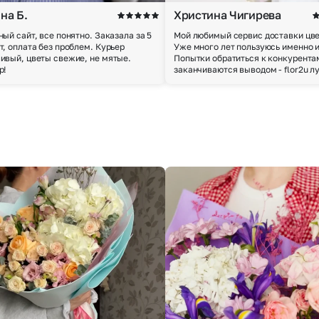
на Б.
Христина Чигирева
ный сайт, все понятно. Заказала за 5
Мой любимый сервис доставки цве
т, оплата без проблем. Курьер
Уже много лет пользуюсь именно 
ивый, цветы свежие, не мятые.
Попытки обратиться к конкурента
р!
заканчиваются выводом - flor2u л