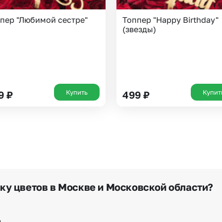
Волгоград
Воронеж
пер "Любимой сестре"
Топпер "Happy Birthday"
(звезды)
Купить
Купит
9
₽
499
₽
вку цветов в Москве и Московской области?
в нашем приложении, на сайте flor2u.ru, по телефону г