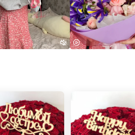
Выберите город доставки
Или выберите из популярных
Москва и МО
Санкт-Петербург
Нижний Новгород
Самара
Казань
Уфа
Челябинск
Екатеринбург
Новосибирск
Омск