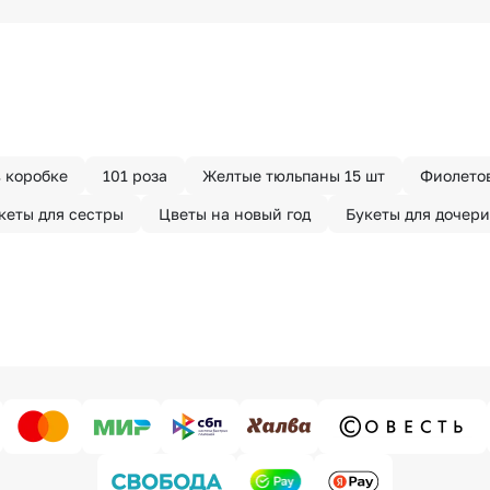
з конфиденциально? При оформлении заказа Вы можете
тируем анонимность отправителя. Услуга бесплатная.
 коробке
101 роза
Желтые тюльпаны 15 шт
Фиолетов
кеты для сестры
Цветы на новый год
Букеты для дочери