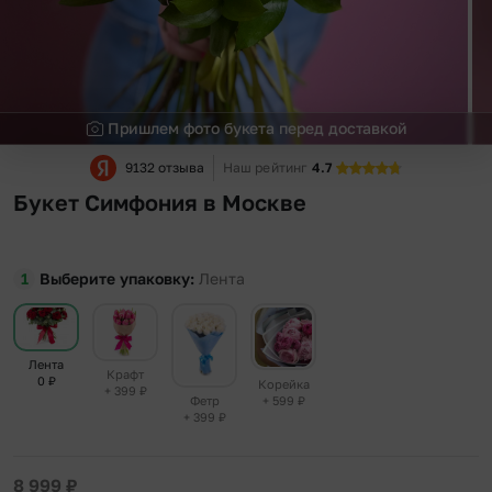
Пришлем фото букета перед доставкой
9132 отзыва
Наш рейтинг
4.7
Букет Симфония в Москве
Выберите упаковку
Лента
Лента
Крафт
0
₽
Корейка
+ 399
₽
+ 599
₽
Фетр
+ 399
₽
8 999
₽