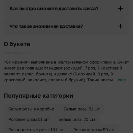
«Фото получателя с букетом». Фотография делается только с
Как быстро сможете доставить заказ?
разрешения получателя, после чего высылается заказчику на
указанный им почтовый адрес в срок от 1 до 3 дней. Услуга
Мы оперативно доставим цветы по любому адресу города и
бесплатная.
области при условии соблюдения трехчасового временного
Что такое анонимная доставка?
отрезка. Хотите получить цветы раньше? Оформите услугу
срочной доставки, и мы доставим букет менее чем через 2 часа
Хотите сделать приятный сюрприз конфиденциально? При
после оформления заказа.
оформлении заказа Вы можете сделать отметку в поле
О букете
«Анонимная доставка». Мы гарантируем анонимность
отправителя. Услуга бесплатная.
Код товара: 512
«Симфония» выполнена в желто-зеленом оформлении. Букет
имеет два подвида: стандарт (орхидей, 7 роз, 7 краспедий,
эвалипт, салал, бруния) и делюкс (6 орхидей, 9 роз, 9
краспедий, эвкалипт, салал и 6 бруний). Такие цветы…
еще
Популярные категории
Белые розы в коробке
Белые розы 51 шт
Розовые розы 51 шт
Белые розы 70 см
Разноцветные розы 101 шт
Розовые розы 50 см