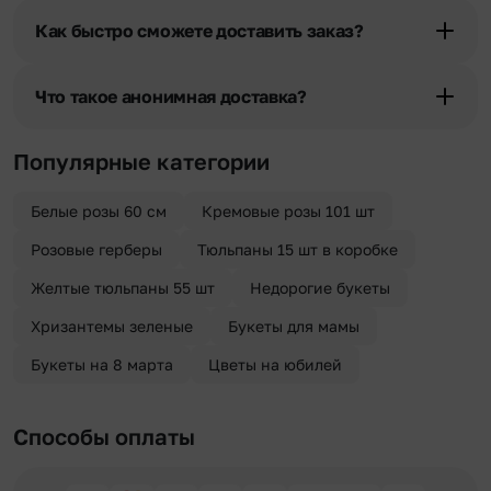
«Фото получателя с букетом». Фотография делается только с
Как быстро сможете доставить заказ?
разрешения получателя, после чего высылается заказчику на
указанный им почтовый адрес в срок от 1 до 3 дней. Услуга
Мы оперативно доставим цветы по любому адресу города и
бесплатная.
области при условии соблюдения трехчасового временного
Что такое анонимная доставка?
отрезка. Хотите получить цветы раньше? Оформите услугу
срочной доставки, и мы доставим букет менее чем через 2 часа
Хотите сделать приятный сюрприз конфиденциально? При
после оформления заказа.
оформлении заказа Вы можете сделать отметку в поле
Популярные категории
«Анонимная доставка». Мы гарантируем анонимность
отправителя. Услуга бесплатная.
Белые розы 60 см
Кремовые розы 101 шт
Розовые герберы
Тюльпаны 15 шт в коробке
Желтые тюльпаны 55 шт
Недорогие букеты
Хризантемы зеленые
Букеты для мамы
Букеты на 8 марта
Цветы на юбилей
Способы оплаты