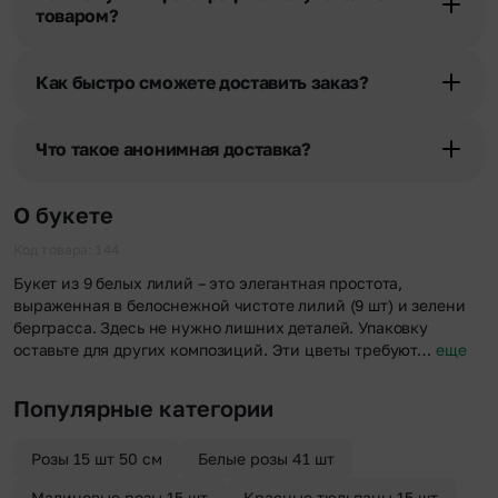
товаром?
При оформлении заказа Вы можете сделать отметку в поле
«Фото получателя с букетом». Фотография делается только с
Как быстро сможете доставить заказ?
разрешения получателя, после чего высылается заказчику на
указанный им почтовый адрес в срок от 1 до 3 дней. Услуга
Мы оперативно доставим цветы по любому адресу города и
бесплатная.
области при условии соблюдения трехчасового временного
Что такое анонимная доставка?
отрезка. Хотите получить цветы раньше? Оформите услугу
срочной доставки, и мы доставим букет менее чем через 2 часа
Хотите сделать приятный сюрприз конфиденциально? При
после оформления заказа.
оформлении заказа Вы можете сделать отметку в поле
О букете
«Анонимная доставка». Мы гарантируем анонимность
отправителя. Услуга бесплатная.
Код товара: 144
Букет из 9 белых лилий – это элегантная простота,
выраженная в белоснежной чистоте лилий (9 шт) и зелени
берграсса. Здесь не нужно лишних деталей. Упаковку
оставьте для других композиций. Эти цветы требуют…
еще
Популярные категории
Розы 15 шт 50 см
Белые розы 41 шт
Малиновые розы 15 шт
Красные тюльпаны 15 шт