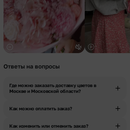
Ответы на вопросы
Где можно заказать доставку цветов в
Москве и Московской области?
Оформить доставку цветов можно в нашем приложении, на
сайте flor2u.ru, по телефону горячей линии или в чате.
Как можно оплатить заказ?
Мы предусмотрели все возможные варианты оплаты:
Наличными.
Как изменить или отменить заказ?
Банковскими картами Visa, MasterCard, МИР, сбп