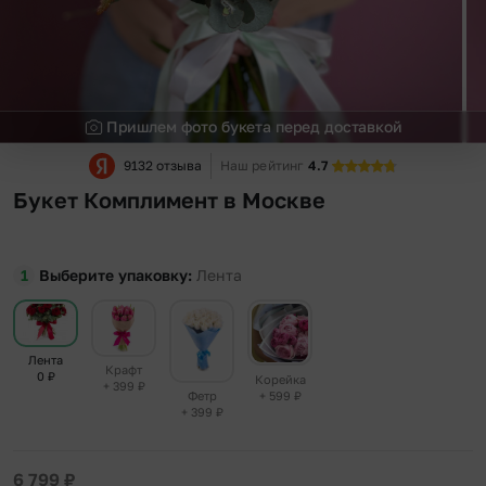
Пришлем фото букета перед доставкой
9132 отзыва
Наш рейтинг
4.7
Букет Комплимент в Москве
Выберите упаковку
Лента
Лента
Крафт
0
₽
Корейка
+ 399
₽
+ 599
₽
Фетр
+ 399
₽
6 799
₽