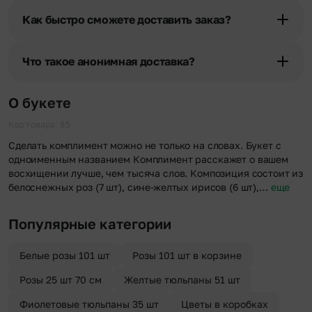
«Фото получателя с букетом». Фотография делается только с
Как быстро сможете доставить заказ?
разрешения получателя, после чего высылается заказчику на
указанный им почтовый адрес в срок от 1 до 3 дней. Услуга
Мы оперативно доставим цветы по любому адресу города и
бесплатная.
области при условии соблюдения трехчасового временного
Что такое анонимная доставка?
отрезка. Хотите получить цветы раньше? Оформите услугу
срочной доставки, и мы доставим букет менее чем через 2 часа
Хотите сделать приятный сюрприз конфиденциально? При
после оформления заказа.
оформлении заказа Вы можете сделать отметку в поле
О букете
«Анонимная доставка». Мы гарантируем анонимность
отправителя. Услуга бесплатная.
Код товара: 85
Сделать комплимент можно не только на словах. Букет с
одноименным названием Комплимент расскажет о вашем
восхищении лучше, чем тысяча слов. Композиция состоит из
белоснежных роз (7 шт), сине-желтых ирисов (6 шт),…
еще
Популярные категории
Белые розы 101 шт
Розы 101 шт в корзине
Розы 25 шт 70 см
Желтые тюльпаны 51 шт
Фиолетовые тюльпаны 35 шт
Цветы в коробках