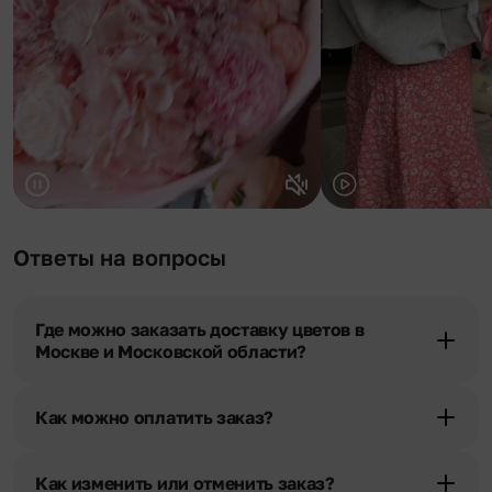
Ответы на вопросы
Где можно заказать доставку цветов в
Москве и Московской области?
Оформить доставку цветов можно в нашем приложении, на
сайте flor2u.ru, по телефону горячей линии или в чате.
Как можно оплатить заказ?
Мы предусмотрели все возможные варианты оплаты:
Наличными.
Как изменить или отменить заказ?