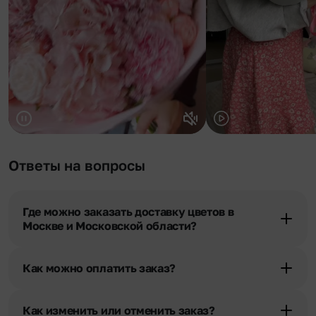
Ответы на вопросы
Где можно заказать доставку цветов в
Москве и Московской области?
Оформить доставку цветов можно в нашем приложении, на
сайте flor2u.ru, по телефону горячей линии или в чате.
Как можно оплатить заказ?
Мы предусмотрели все возможные варианты оплаты:
Наличными.
Как изменить или отменить заказ?