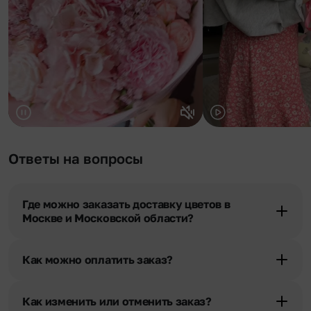
Ответы на вопросы
Где можно заказать доставку цветов в
Москве и Московской области?
Оформить доставку цветов можно в нашем приложении, на
сайте flor2u.ru, по телефону горячей линии или в чате.
Как можно оплатить заказ?
Мы предусмотрели все возможные варианты оплаты:
Наличными.
Как изменить или отменить заказ?
Банковскими картами Visa, MasterCard, МИР, сбп