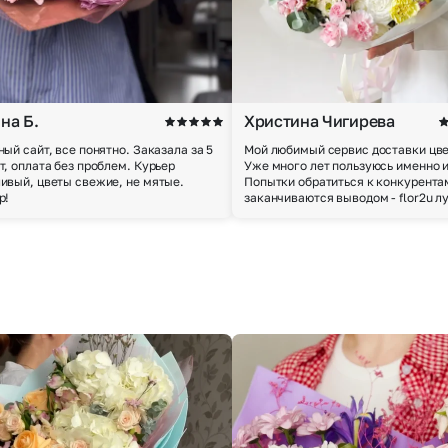
на Б.
Христина Чигирева
ный сайт, все понятно. Заказала за 5
Мой любимый сервис доставки цве
т, оплата без проблем. Курьер
Уже много лет пользуюсь именно 
ивый, цветы свежие, не мятые.
Попытки обратиться к конкурента
р!
заканчиваются выводом - flor2u л