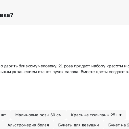
о любому адресу города и области при условии соблю
раньше? Оформите услугу срочной доставки, и мы доста
авка?
з конфиденциально? При оформлении заказа Вы можете
тируем анонимность отправителя. Услуга бесплатная.
но дарить близкому человеку. 21 роза придаст набору красоты и
льным украшением станет пучок салала. Вместе цветы создают х
 шт
Малиновые розы 60 см
Красные тюльпаны 25 шт
Альстромерия белая
Букеты для девушки
Букет на 