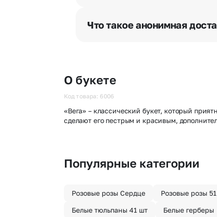
Мы оперативно доставим цветы п
отрезка. Хотите получить цветы 
Что такое анонимная дост
часа после оформления заказа.
Хотите сделать приятный сюрпри
«Анонимная доставка». Мы гаран
О букете
Код товара: 6006
«Вега» – классический букет, который прият
сделают его пестрым и красивым, дополните
Популярные категории
Розовые розы Сердце
Розовые розы 51
Белые тюльпаны 41 шт
Белые герберы