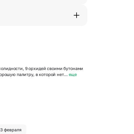
дения трехчасового временного
вим букет менее чем через 2
 сделать отметку в поле
 солидности, 9 орхидей своими бутонами
орошую палитру, в которой нет…
еще
23 февраля