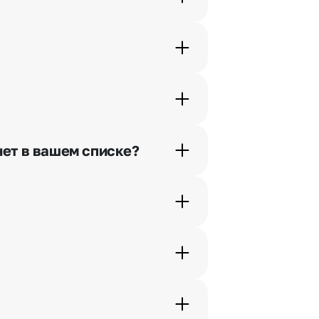
орячей линии или в чате.
шими менеджерами по телефонам
нет в вашем списке?
ьно найдем выход из ситуации.
жеры связываются с получателем
. Фотография делается только с
с в срок от 1 до 3 дней. Услуга