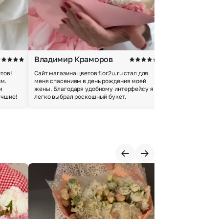
Владимир Краморов
Андрей Б.
тов!
Сайт магазина цветов flor2u.ru стал для
Покупкой остался
им.
меня спасением в день рождения моей
доставки осущес
м
жены. Благодаря удобному интерфейсу я
качество цветов 
учшие!
легко выбрал роскошный букет.
добросовестно.