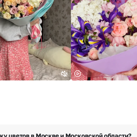
Выберите город доставки
Или выберите из популярных
Москва и МО
Санкт-Петербург
Нижний Новгород
Самара
Казань
Уфа
Челябинск
Екатеринбург
Новосибирск
Омск
Волгоград
Воронеж
вку цветов в Москве и Московской области?