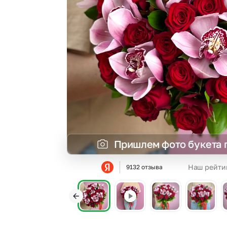
Гвоздики
Сухоцветы
Гипсофила
Фрезия
Гортензии
Эустома
Ирисы
Пришлем фото букета 
Наш рейти
9132 отзыва