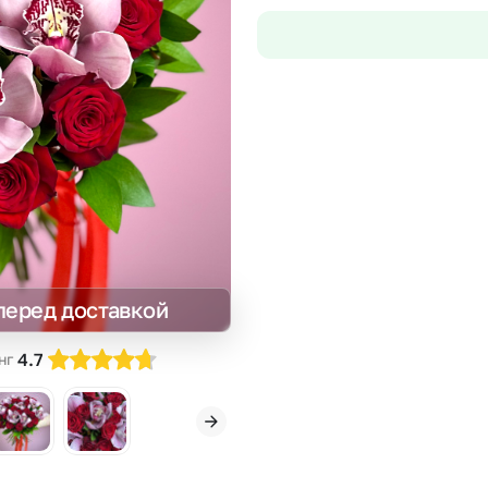
Insta букеты
До
Хиты продаж
Че
Новинки
В
Все категории
перед доставкой
4.7
нг