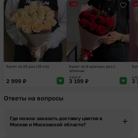
-10%
-1
Добавить в избранное
Добави
Букет из 25 роз (35 см)
Букет из 9 красных роз с
Бук
зеленью
3 519
₽
3 5
2 999
₽
3 199
₽
3
Ответы на вопросы
Где можно заказать доставку цветов в
Москве и Московской области?
Оформить доставку цветов можно в нашем приложении, на