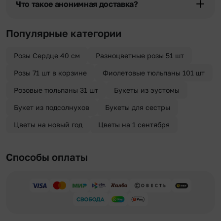
Что такое анонимная доставка?
отрезка. Хотите получить цветы раньше? Оформите услугу
срочной доставки, и мы доставим букет менее чем через 2 часа
Хотите сделать приятный сюрприз конфиденциально? При
после оформления заказа.
оформлении заказа Вы можете сделать отметку в поле
Популярные категории
«Анонимная доставка». Мы гарантируем анонимность
отправителя. Услуга бесплатная.
Розы Сердце 40 см
Разноцветные розы 51 шт
Розы 71 шт в корзине
Фиолетовые тюльпаны 101 шт
Розовые тюльпаны 31 шт
Букеты из эустомы
Букет из подсолнухов
Букеты для сестры
Цветы на новый год
Цветы на 1 сентября
Способы оплаты