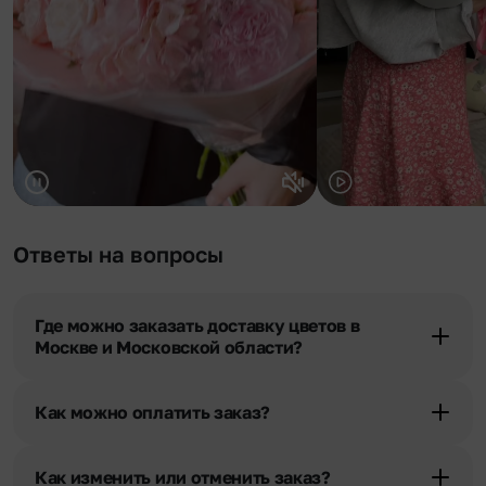
Ответы на вопросы
Где можно заказать доставку цветов в
Москве и Московской области?
Оформить доставку цветов можно в нашем приложении, на
сайте flor2u.ru, по телефону горячей линии или в чате.
Как можно оплатить заказ?
Мы предусмотрели все возможные варианты оплаты:
Наличными.
Как изменить или отменить заказ?