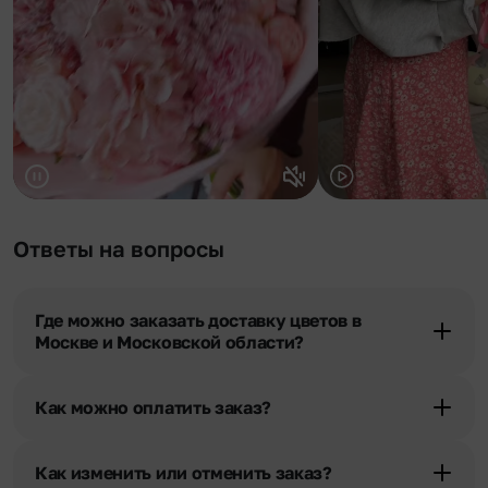
Ответы на вопросы
Где можно заказать доставку цветов в
Москве и Московской области?
Оформить доставку цветов можно в нашем приложении, на
сайте flor2u.ru, по телефону горячей линии или в чате.
Как можно оплатить заказ?
Мы предусмотрели все возможные варианты оплаты:
Наличными.
Как изменить или отменить заказ?
Банковскими картами Visa, MasterCard, МИР, сбп