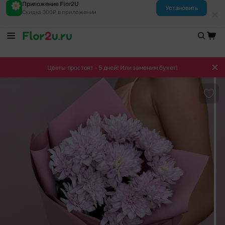
Приложение Flor2U
Установить
Скидка 300₽ в приложении
Цветы простоят - 5 дней! Или заменим букет!
Доба