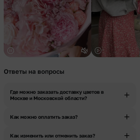
Ответы на вопросы
Где можно заказать доставку цветов в
Москве и Московской области?
Оформить доставку цветов можно в нашем приложении, на
сайте flor2u.ru, по телефону горячей линии или в чате.
Как можно оплатить заказ?
Мы предусмотрели все возможные варианты оплаты:
Наличными.
Как изменить или отменить заказ?
Банковскими картами Visa, MasterCard, МИР, сбп