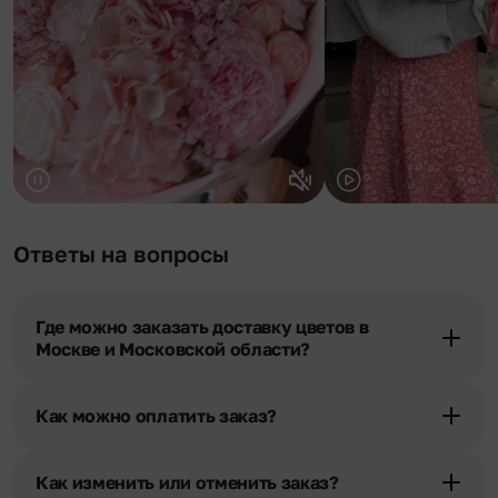
Ответы на вопросы
Где можно заказать доставку цветов в
Москве и Московской области?
Оформить доставку цветов можно в нашем приложении, на
сайте flor2u.ru, по телефону горячей линии или в чате.
Как можно оплатить заказ?
Мы предусмотрели все возможные варианты оплаты:
Наличными.
Как изменить или отменить заказ?
Банковскими картами Visa, MasterCard, МИР, сбп