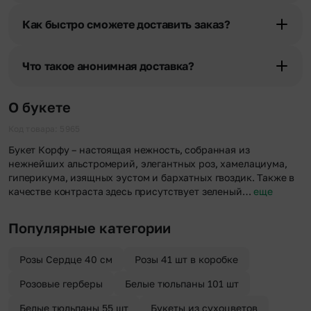
При оформлении заказа Вы можете сделать отметку в поле
«Фото получателя с букетом». Фотография делается только с
Как быстро сможете доставить заказ?
разрешения получателя, после чего высылается заказчику на
указанный им почтовый адрес в срок от 1 до 3 дней. Услуга
Мы оперативно доставим цветы по любому адресу города и
бесплатная.
области при условии соблюдения трехчасового временного
Что такое анонимная доставка?
отрезка. Хотите получить цветы раньше? Оформите услугу
срочной доставки, и мы доставим букет менее чем через 2 часа
Хотите сделать приятный сюрприз конфиденциально? При
после оформления заказа.
оформлении заказа Вы можете сделать отметку в поле
О букете
«Анонимная доставка». Мы гарантируем анонимность
отправителя. Услуга бесплатная.
Код товара: 5965
Букет Корфу – настоящая нежность, собранная из
нежнейших альстромерий, элегантных роз, хамелациума,
гиперикума, изящных эустом и бархатных гвоздик. Также в
качестве контраста здесь присутствует зеленый…
еще
Популярные категории
Розы Сердце 40 см
Розы 41 шт в коробке
Розовые герберы
Белые тюльпаны 101 шт
Белые тюльпаны 55 шт
Букеты из сухоцветов